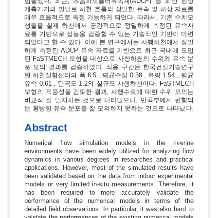
힘들었다. 최근, 초음파도플러유속계(ADCP) 등 최신 현장
계측기기의 발달로 하천 흐름의 정밀한 유속 및 하상 자료를
매우 효율적으로 측정 가능하게 되었다. 따라서, 기존 수치모
형들을 실제 하천에서 공간적으로 정밀하게 측정된 유속자
료를 기반으로 성능을 검증할 수 있는 기술적인 기반이 마련
되었다고 할 수 있다. 이에 본 연구에서는 사행하천에서 정밀
하게 측정된 ADCP 유속 자료를 기반으로 최근 국내에 도입
된 FaSTMECH 모형을 대상으로 사행하천의 수위와 유속 분
포 모의 결과를 검증하였다. 적용 구간은 한국건설기술연구
원 하천실험센터의 폭 6.5 , 평균수심 0.38 , 유량 1.54 , 평균
유속 0.61 , 만곡도 1.2의 실규모 사행하천이다. FaSTMECH
모형의 적용성을 검토한 결과, 사행수로에 대한 수위 모의는
비교적 잘 일치하는 것으로 나타났으나, 만곡부에서 편향되
는 횡방향 유속 분포를 잘 모의하지 못하는 것으로 나타났다.
Abstract
Numerical flow simulation models in the riverine
environments have been widely utilized for analyzing flow
dynamics in various degrees in researches and practical
applications. However, most of the simulated results have
been validated based on the data from indoor experimental
models or very limited in-situ measurements. Therefore, it
has been required to more accurately validate the
performance of the numerical models in terms of the
detailed field observations. In particular, it was also hard to
validate the performances of the existing numerical models