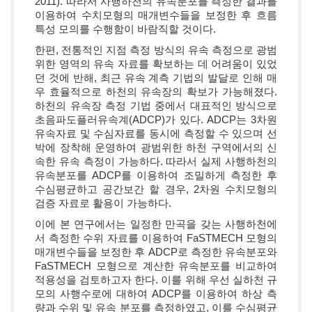
2011). 따라서 사행하천의 유속분포를 측정한 결과를
이용하여 수치모형의 매개변수들을 보정한 후 흐름
특성 모의를 수행함이 바람직할 것이다.
한편, 전통적인 지점 측정 방식의 유속 측정으로 광범
위한 영역의 유속 자료를 확보하는 데 어려움이 있었
던 것에 반해, 최근 유속 계측 기법의 발달로 인해 매
우 효율적으로 하천의 유속장의 확보가 가능해졌다.
하천의 유속장 측정 기법 중에서 대표적인 방식으로
초음파도플러유속계(ADCP)가 있다. ADCP는 3차원
유속자료 및 수심자료를 동시에 측정할 수 있으며 선
박에 장착해 운영하여 광범위한 하천 구역에서의 신
속한 유속 측정이 가능하다. 따라서 실제 사행하천의
유속분포를 ADCP를 이용하여 조밀하게 측정한 후
수심평균하고 공간보간 할 경우, 2차원 수치모형의
검증 자료로 활용이 가능하다.
이에 본 연구에서는 일정한 만곡을 갖는 사행하천에
서 측정한 수위 자료를 이용하여 FaSTMECH 모형의
매개변수들을 보정한 후 ADCP로 측정한 유속분포와
FaSTMECH 모형으로 계산한 유속분포를 비교하여
적용성을 검토하고자 한다. 이를 위해 우선 실하천 규
모의 사행수로에 대하여 ADCP를 이용하여 하상 측
량과 수위 및 유속 분포를 측정하였고, 이를 수심평균