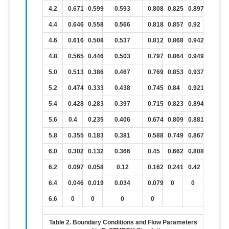
4.2
0.671
0.599
0.593
0.808
0.825
0.897
4.4
0.646
0.558
0.566
0.818
0.857
0.92
4.6
0.616
0.508
0.537
0.812
0.868
0.942
4.8
0.565
0.446
0.503
0.797
0.864
0.949
5.0
0.513
0.386
0.467
0.769
0.853
0.937
5.2
0.474
0.333
0.438
0.745
0.84
0.921
5.4
0.428
0.283
0.397
0.715
0.823
0.894
5.6
0.4
0.235
0.406
0.674
0.809
0.881
5.8
0.355
0.183
0.381
0.588
0.749
0.867
6.0
0.302
0.132
0.366
0.45
0.662
0.808
6.2
0.097
0.058
0.12
0.162
0.241
0.42
6.4
0.046
0.019
0.034
0.079
0
0
6.6
0
0
0
0
Table 2. Boundary Conditions and Flow Parameters