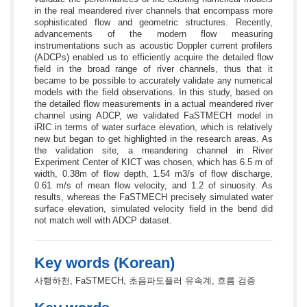
in the real meandered river channels that encompass more
sophisticated flow and geometric structures. Recently,
advancements of the modern flow measuring
instrumentations such as acoustic Doppler current profilers
(ADCPs) enabled us to efficiently acquire the detailed flow
field in the broad range of river channels, thus that it
became to be possible to accurately validate any numerical
models with the field observations. In this study, based on
the detailed flow measurements in a actual meandered river
channel using ADCP, we validated FaSTMECH model in
iRIC in terms of water surface elevation, which is relatively
new but began to get highlighted in the research areas. As
the validation site, a meandering channel in River
Experiment Center of KICT was chosen, which has 6.5 m of
width, 0.38m of flow depth, 1.54 m3/s of flow discharge,
0.61 m/s of mean flow velocity, and 1.2 of sinuosity. As
results, whereas the FaSTMECH precisely simulated water
surface elevation, simulated velocity field in the bend did
not match well with ADCP dataset.
Key words (Korean)
사행하천, FaSTMECH, 초음파도플러 유속계, 흐름 검증