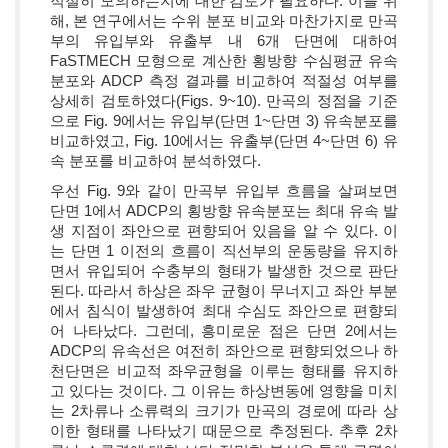
적절히 모의하는지에 대한 검토가 필요하다. 이를 위
해, 본 연구에서는 수위 분포 비교와 마찬가지로 만곡
부의 유입부와 유출부 내 6개 단면에 대하여
FaSTMECH 모형으로 계산한 횡방향 수심평균 유속
분포와 ADCP 측정 결과를 비교하여 적절성 여부를
상세히 검토하였다(Figs. 9~10). 만곡의 정점을 기준
으로 Fig. 9에서는 유입부(단면 1~단면 3) 유속분포를
비교하였고, Fig. 10에서는 유출부(단면 4~단면 6) 유
속 분포를 비교하여 분석하였다.
우선 Fig. 9와 같이 만곡부 유입부 흐름을 살펴보면
단면 1에서 ADCP의 횡방향 유속분포는 최대 유속 발
생 지점이 좌안으로 편향되어 있음을 알 수 있다. 이
는 단면 1 이전의 흐름이 직선부의 운동량을 유지하
면서 유입되어 수충부의 형태가 발생한 것으로 판단
된다. 따라서 하상은 좌우 균형이 무너지고 좌안 부분
에서 침식이 발생하여 최대 수심도 좌안으로 편향되
어 나타났다. 그런데, 흥미로운 점은 단면 2에서는
ADCP의 유속선은 여전히 좌안으로 편향되었으나 하
천단면은 비교적 좌우균형을 이루는 형태를 유지하
고 있다는 것이다. 그 이유는 하상변동에 영향을 미치
는 2차류나 소류력의 크기가 만곡의 경로에 따라 상
이한 형태를 나타났기 때문으로 추정된다. 추후 2차