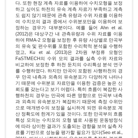
다. 또한 현장 계측 자료를 이용하여 수치모형을 보정
하고 싶어도 하천의 유속 계측 자료가 부족하고 계측
도 쉽지 않기 때문에 관측 유량과 수위 자료를 이용하
여 수치모의 결과 중에서 수위분포만을 이용하여 보
정하는 경우가 대부분이다. 예를 들어 Ahn et al.
(2012)은 대상구간 내 관측유량과 수위 자료를 이용
하여 RMA-2 모형을 보정한 후 유량 사상별로 만곡부
의 유속 및 편수위를 포함한 수리학적 분석을 수행하
였고, Ku et al. (2013)은 2차원 부정류 모형인
FaSTMECH의 수위 모의 결과를 실측 수위 자료와
비교하여 보정한 후 하천 둔치의 수리특성 분석 연구
를 수행하였다. 하지만 만곡이 포함된 사행하천의 경
우 만곡 내측과 외측의 유속분포가 다양하게 나타나
기 때문에 수위분포 자료만을 이용한 검증은 높은 신
뢰도를 갖는다고 보기 어렵다. 특히 흐름이 복잡한 사
행하천의 경우는 만곡에 따른 영향으로 만곡부 내측
과 외측의 유속분포가 복잡하기 때문에 측정 수위만
으로 매개변수의 보정을 실시하게 되면 유속분포 계
산 정확도에 한계가 있을 것이다. 또한 만곡부의 흐름
특성 모의는 수치모의 모형 별로 사용된 운동방정식
에 따라 상이한 결과가 도출되는 경향을 보여 실측 자
료를 기반으로 성능을 평가할 필요가 있다(Seo et al.,