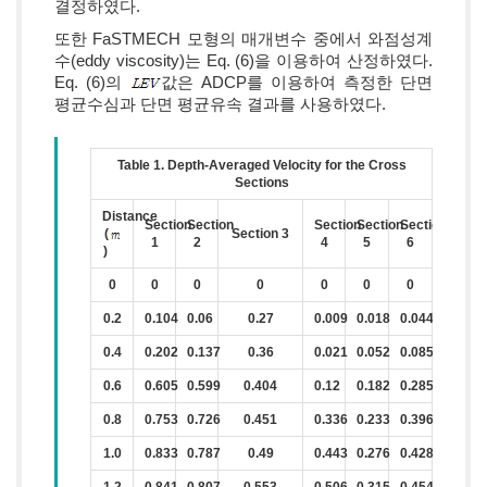
결정하였다.
또한 FaSTMECH 모형의 매개변수 중에서 와점성계
수(eddy viscosity)는 Eq. (6)을 이용하여 산정하였다.
Eq. (6)의
값은 ADCP를 이용하여 측정한 단면
평균수심과 단면 평균유속 결과를 사용하였다.
Table 1. Depth-Averaged Velocity for the Cross
Sections
Distance
Section
Section
Section
Section
Section
(
Section 3
1
2
4
5
6
)
0
0
0
0
0
0
0
0.2
0.104
0.06
0.27
0.009
0.018
0.044
0.4
0.202
0.137
0.36
0.021
0.052
0.085
0.6
0.605
0.599
0.404
0.12
0.182
0.285
0.8
0.753
0.726
0.451
0.336
0.233
0.396
1.0
0.833
0.787
0.49
0.443
0.276
0.428
1.2
0.841
0.807
0.553
0.506
0.315
0.454