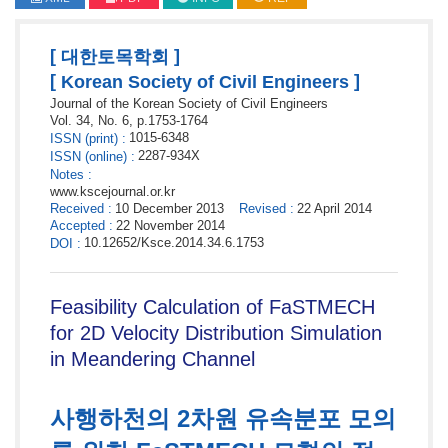
[
]
대한토목학회
[
]
Korean Society of Civil Engineers
Journal of the Korean Society of Civil Engineers
Vol. 34,
No. 6,
p.
1753
-
1764
1015-6348
ISSN
(print)
:
2287-934X
ISSN
(online)
:
Notes
:
www.kscejournal.or.kr
Received
:
10 December 2013
Revised
:
22 April 2014
Accepted
:
22 November 2014
10.12652/Ksce.2014.34.6.1753
DOI
:
Feasibility Calculation of FaSTMECH
for 2D Velocity Distribution Simulation
in Meandering Channel
사행하천의 2차원 유속분포 모의