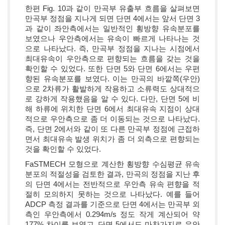
한편 Fig. 10과 같이 만곡부 유출부 흐름을 살펴보면
만곡부 정점을 지나게 되면 단면 4에서는 앞서 단면 3
과 같이 좌안측에서는 일반적인 횡방향 유속분포를
보였으나 우안측에서는 유속이 빠르게 나타나는 것
으로 나타났다. 즉, 만곡부 정점을 지나는 시점에서
최대유속이 우안측으로 편향되는 흐름을 갖는 것을
확인할 수 있었다. 또한 단면 5와 단면 6에서는 우편
향된 유속분포를 보였다. 이는 만곡의 바깥쪽(우안)
으로 2차류가 활발하게 작용하고 소류력도 상대적으
로 강하게 작용했음을 알 수 있다. 다만, 단면 5에 비
해 하류에 위치한 단면 6에서 최대유속 지점이 상대
적으로 우안측으로 좀 더 이동되는 것으로 나타났다.
즉, 단면 2에서와 같이 또 다른 만곡부 정점에 근접하
면서 최대유속 발생 위치가 좀 더 외측으로 편향되는
것을 확인할 수 있었다.
FaSTMECH 모형으로 계산한 횡방향 수심평균 유속
분포의 적절성을 검토한 결과, 만곡의 정점을 지난 후
의 단면 4에서는 전반적으로 우안측 유속 편향을 적
절히 모의하지 못하는 것으로 나타났다. 예를 들어
ADCP 측정 결과를 기준으로 단면 4에서는 만곡부 외
측인 우안측에서 0.294m/s 정도 작게 계산되어 약
177% 차이를 보였고, 단면 5에서도 마찬가지로 우안