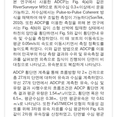
본 연구에서 사용한 ADCP는 Fig. 4(a)와 같은
RiverSurveyor M9으로 최저수심 0.3
이상에서 운용
가능하고, 저수심에서는 Pulse-to-Pulse Coherent 방
식을 채택하여 매우 조밀한 측정이 가능하다(SonTek,
2010). 또한 ADCP를 이용한 측정을 위해 본 연구에
서는 Fig. 4(b)와 같이 소형 선박에 탑재한 상태에서
하천의 양안을 횡단하면서 Fig. 5와 같이 횡단면내 유
속 및 수심을 측정하였다. 이 때 보트의 이동속도는
평균 0.05m/s의 속도로 이동시키면서 측정 정확도를
높이도록 하였다. 이와 같은 방법으로 ADCP를 이용
하여 만곡부의 하상 측량 결과와 수위 및 유속측정 결
과를 살펴보면 외측으로 침식이 진행되어 단면이 비
대칭으로 나타났고, 유속분포도 복잡하게 나타났다.
ADCP 횡단면 계측을 통해 흐름방향 약 2
간격으로
총 27개의 단면에 대하여 유속과 수심을 계측하였다.
우선 27개 단면에서 ADCP로 계측한 유속, 수심 및
유량 결과 사행수로의 흐름조건은 ADCP 횡단면 계
측 결과 평균 유량은 1.54
이었고, 횡단면 폭은 약
6.5
, 평균수심은 0.38
, 단면 평균유속은 약 0.61
로 나타났다. 또한 FaSTMECH 모형의 적용성 검
토를 위해 3차원 유속 자료를 수심 평균하여 Fig. 6과
같이 2차원 유속장을 산정하였고, 단면별 수심 평균