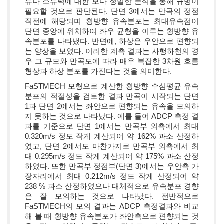
류나 소류력에 대한 보다 정밀한 분석을 통해 규명이
필요할 것으로 판단된다. 단면 3에서는 만곡의 정점
직전에 해당되며 횡방향 유속분포는 최대유속점이
단면 중앙에 위치하여 좌우 균형을 이루는 횡방향 유
속분포를 나타냈다. 반면에, 하상은 우안으로 편향되
는 양상을 보였다. 이러한 계측 결과는 사행하천의 경
우 그 규모와 만곡도에 따라 매우 복잡한 3차원 흐름
형상과 하상 분포를 가진다는 것을 의미한다.
FaSTMECH 모형으로 계산한 횡방향 수심평균 유속
분포의 적절성을 검토한 결과 만곡이 시작되는 단면
1과 단면 2에서는 좌안으로 편향되는 유속을 모의하
지 못하는 것으로 나타났다. 예를 들어 ADCP 측정 결
과를 기준으로 단면 1에서는 만곡부 외측에서 최대
0.320m/s 정도 작게 계산되어 약 162% 과소 산정하
였고, 단면 2에서도 마찬가지로 만곡부 외측에서 최
대 0.295m/s 정도 작게 계산되어 약 175% 과소 산정
하였다. 또한 만곡부 정점부(단면 3)에서는 우안측 가
장자리에서 최대 0.212m/s 정도 작게 산정되어 약
238 % 과소 산정하였으나 대체적으로 유속분포 경향
은 잘 모의하는 것으로 나타났다. 전반적으로
FaSTMECH의 모의 결과는 ADCP 측정결과와 비교
해 볼 때 횡방향 유속분포가 좌안측으로 편향되는 것