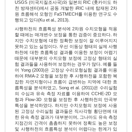
USGS (미국지질조사국)와 일본의 RIC (훗카이도 하
천 방재센터)에서 공동 개발한 iRIC 내에 탑재된 2차
원 흐름해석 모형인 FaSTMECH를 이용한 연구도 수
행되고 있다(Ku et al., 2013).
사행하천의 흐름특성 분석에 2차원 수치모형을 적용
할 때에는 매개변수 보정을 통한 검증이 중요하다. 하
지만 수치모형에 대한 정확한 보정이 잘 이루어지지
못하고 있는 실정이다. 우선 이동상 형태의 실제 사행
하천에 대한 흐름특성 결과를 이용한 보정이 어렵기
때문에 대부분의 수치모형 보정에 고정상 형태의 실
험 결과들을 사용하여 보정하는 경우가 많다. 예를 들
어 Yong (2003)은 고정상 수리모형실험 결과를 이용
하여 RMA-2 모형을 보정한 후 사행하천을 포함한 복
잡한 자연지형이나 흐름이 급변하는 지역에 대한 흐
름특성을 분석하였고, Song et al. (2011)은 수리실험
의 수심과 유속 측정 자료를 이용하여 CCHE-2D 모
형과 Flow-3D 모형을 보정한 후 사행하천의 만곡부
특성을 분석하였다. 하지만 수치모형의 보정에 사용
된 고정상 수리실험 결과들은 직사각형 횡단면에 대
한 유속 측정 결과가 대부분이며, 그나마도 유속 측정
지점간의 간격이 촘촘하지 못하여 정확도 높은 보정
및 사행하천의 흐름특성 분석이 어렵다는 한계가 있