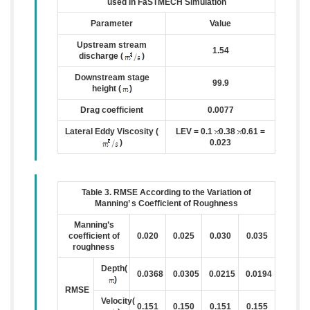
used in FaSTMECH Simulation
Parameter
Value
Upstream stream
1.54
discharge (
)
Downstream stage
99.9
height (
)
Drag coefficient
0.0077
Lateral Eddy Viscosity (
LEV = 0.1
0.38
0.61 =
)
0.023
Table 3. RMSE According to the Variation of
Manning’ s Coefficient of Roughness
Manning’s
coefficient of
0.020
0.025
0.030
0.035
roughness
Depth(
0.0368
0.0305
0.0215
0.0194
)
RMSE
Velocity(
0.151
0.150
0.151
0.155