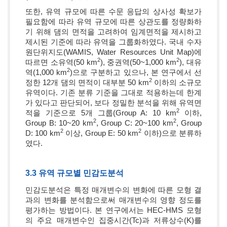
또한, 유역 규모에 따른 수문 응답의 상사성 확보가
필요함에 따라 유역 규모에 따른 상관도를 정량화하
기 위해 댐의 면적을 고려하여 임계면적을 제시하고
제시된 기준에 따라 유역을 그룹화하였다. 국내 수자
원단위지도(WAMIS, Water Resources Unit Map)에
2
2
따르면 소유역(50 km
), 중권역(50~1,000 km
), 대유
2
역(1,000 km
)으로 구분하고 있으나, 본 연구에서 선
2
정한 12개 댐의 면적이 대부분 50 km
이하의 소규모
유역이다. 기존 분류 기준을 그대로 적용하는데 한계
가 있다고 판단되어, 보다 정밀한 분석을 위해 유역면
2
적을 기준으로 5개 그룹(Group A: 10 km
이하,
2
2
Group B: 10~20 km
, Group C: 20~100 km
, Group
2
2
D: 100 km
이상, Group E: 50 km
이하)으로 분류하
였다.
3.3 유역 규모별 민감도분석
민감도분석은 특정 매개변수의 변화에 따른 모형 결
과의 변화를 분석함으로써 매개변수의 영향 정도를
평가하는 방법이다. 본 연구에서는 HEC-HMS 모형
의 주요 매개변수인 집중시간(Tc)과 저류상수(K)를