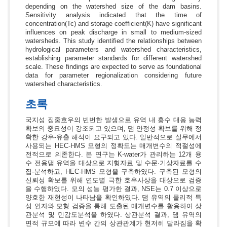
depending on the watershed size of the dam basins.
Sensitivity analysis indicated that the time of
concentration(Tc) and storage coefficient(K) have significant
influences on peak discharge in small to medium-sized
watersheds. This study identified the relationships between
hydrological parameters and watershed characteristics,
establishing parameter standards for different watershed
scale. These findings are expected to serve as foundational
data for parameter regionalization considering future
watershed characteristics.
초록
국지성 집중호우의 빈번한 발생으로 유역 내 홍수 대응 능력
확보의 중요성이 강조되고 있으며, 댐 안정성 확보를 위해 정
확한 강우-유출 해석이 요구되고 있다. 일반적으로 실무에서
사용되는 HEC-HMS 모형의 정확도는 매개변수의 적절성에
전적으로 의존한다. 본 연구는 K-water가 관리하는 12개 용
수 전용댐 유역을 대상으로 지형자료 및 수문·기상자료를 수
집·분석하고, HEC-HMS 모형을 구축하였다. 구축된 모형의
신뢰성 확보를 위해 연도별 극한 호우사상을 대상으로 검증
을 수행하였다. 모의 성능 평가한 결과, NSE는 0.7 이상으로
양호한 재현성이 나타남을 확인하였다. 댐 유역의 물리적 특
성 인자와 모형 검증을 통해 도출된 매개변수를 활용하여 상
관분석 및 민감도분석을 하였다. 상관분석 결과, 댐 유역의
면적 규모에 따라 변수 간의 상관관계가 현저히 달라짐을 확