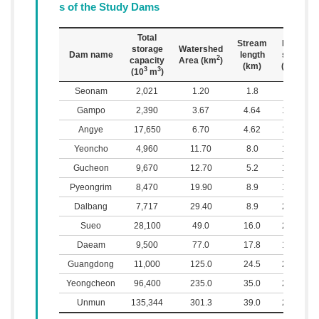
s of the Study Dams
Total
Stream
Mean
storage
Watershed
Dam name
length
slope
2
capacity
Area (km
)
(km)
(m/m)
3
3
(10
m
)
Seonam
2,021
1.20
1.8
9.55
Gampo
2,390
3.67
4.64
17.87
Angye
17,650
6.70
4.62
10.50
Yeoncho
4,960
11.70
8.0
17.01
Gucheon
9,670
12.70
5.2
19.93
Pyeongrim
8,470
19.90
8.9
16.62
Dalbang
7,717
29.40
8.9
25.23
Sueo
28,100
49.0
16.0
22.67
Daeam
9,500
77.0
17.8
17.52
Guangdong
11,000
125.0
24.5
20.55
Yeongcheon
96,400
235.0
35.0
23.99
Unmun
135,344
301.3
39.0
23.71