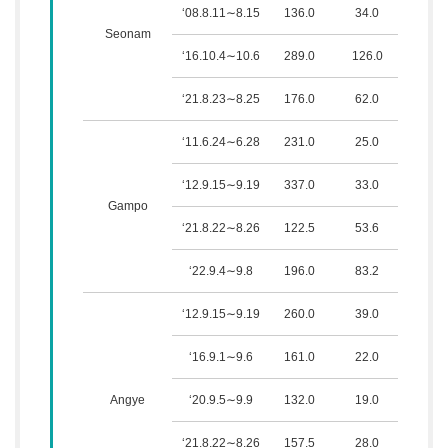
‘08.8.11∼8.15
136.0
34.0
10.7
Seonam
‘16.10.4∼10.6
289.0
126.0
11.6
‘21.8.23∼8.25
176.0
62.0
9.9
‘11.6.24∼6.28
231.0
25.0
13.8
‘12.9.15∼9.19
337.0
33.0
23.0
Gampo
‘21.8.22∼8.26
122.5
53.6
26.4
‘22.9.4∼9.8
196.0
83.2
41.0
‘12.9.15∼9.19
260.0
39.0
64.4
‘16.9.1∼9.6
161.0
22.0
29.5
Angye
‘20.9.5∼9.9
132.0
19.0
26.7
‘21.8.22∼8.26
157.5
28.0
42.7