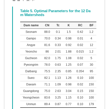
Table 5. Optimal Parameters for the 12 Da
m Watersheds
Dam name
CN
Tc
K
RC
BF
Seonam
88.0
0.1
1.5
0.42
1.2
Gampo
70.0
0.34
0.98
0.01
4
Angye
81.6
0.33
0.92
0.02
12
Yeoncho
86
2.01
1.88
0.015
1.2
Gucheon
82.0
1.75
1.08
0.02
5
Pyeongrim
78.0
0.63
1.25
0.07
30
Dalbang
75.5
2.35
0.85
0.354
95
Sueo
82.1
1.13
1.26
0.10
100
Daeam
71.1
1.09
0.98
0.02
150
Guangdong
75.0
2.63
3.04
0.15
150
Yeongcheon
83.6
3.25
1.15
0.10
100
Unmun
89.4
0.87
0.77
0.10
179