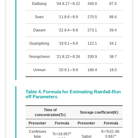
Dalbang
‘04.8.17∼8.22
340.0
87.0
249.
Sueo
‘11.8.6∼8.9
270.5
88.4
626.
Daeam
‘22.9.4∼9.8
273.1
39.4
602.
Guangdong
‘18.9.1∼9.8
122.1
34.1
284.
Yeongcheon
‘21.8.22∼8.26
200.9
38.7
1,419
Unmun
‘20.9.1∼9.9
186.4
18.0
2,835
Table 4. Formula for Estimating Rainfall-Run
off Parameters
Time of
Storage coefficient(K)
concentration(Tc)
Presenter
Formula
Presenter
Formula
Continues
K=Tc/(1.46-
Tc=16.667*
type
Sabol
0.867*