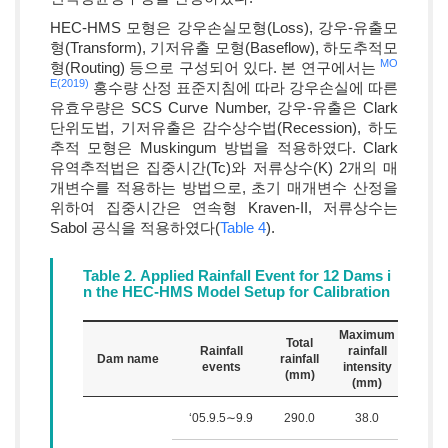
HEC-HMS 모형은 강우손실모형(Loss), 강우-유출모
형(Transform), 기저유출 모형(Baseflow), 하도추적모
MO
형(Routing) 등으로 구성되어 있다. 본 연구에서는
E(2019)
홍수량 산정 표준지침에 따라 강우손실에 따른
유효우량은 SCS Curve Number, 강우-유출은 Clark
단위도법, 기저유출은 감수상수법(Recession), 하도
추적 모형은 Muskingum 방법을 적용하였다. Clark
유역추적법은 집중시간(Tc)와 저류상수(K) 2개의 매
개변수를 적용하는 방법으로, 초기 매개변수 산정을
위하여 집중시간은 연속형 Kraven-II, 저류상수는
Sabol 공식을 적용하였다(
Table 4
).
Table 2. Applied Rainfall Event for 12 Dams i
n the HEC-HMS Model Setup for Calibration
Maximum
Total
Pea
Rainfall
rainfall
Dam name
rainfall
inflo
events
intensity
3
(mm)
(m
/s
(mm)
‘05.9.5∼9.9
290.0
38.0
8.5