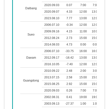
2020.09.03
0.07
7:00
7:00
0
Dalbang
2020.09.07
4.33
12:00
13:00
0
2023.08.10
7.77
13:00
12:00
0
2006.07.10
-0.34
12:00
12:00
0
2009.09.16
4.15
11:00
10:00
0
Sueo
2012.08.24
2.73
15:00
15:00
0
2014.08.03
4.73
0:00
0:00
0
2006.07.10
-33.75
16:00
16:00
0
Daeam
2012.09.17
-16.42
13:00
13:00
0
2016.10.05
-7.40
12:00
12:00
0
2010.09.22
2.48
2:00
3:00
0
2013.07.15
2.58
15:00
15:00
0
Guangdong
2015.08.25
2.92
15:00
15:00
0
2020.09.03
0.26
7:00
7:00
0
2002.08.31
0.41
19:00
19:00
0
2003.09.13
-27.37
1:00
1:00
0