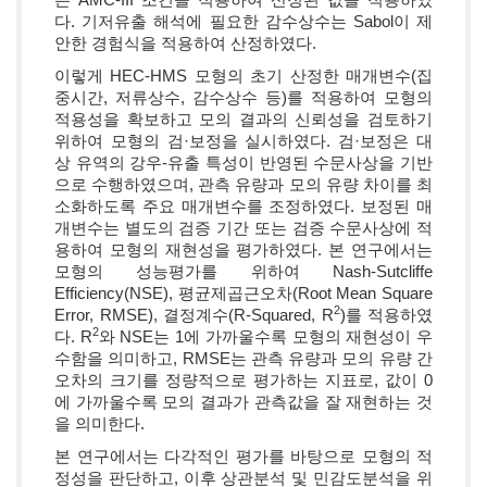
다. 기저유출 해석에 필요한 감수상수는 Sabol이 제
안한 경험식을 적용하여 산정하였다.
이렇게 HEC-HMS 모형의 초기 산정한 매개변수(집
중시간, 저류상수, 감수상수 등)를 적용하여 모형의
적용성을 확보하고 모의 결과의 신뢰성을 검토하기
위하여 모형의 검·보정을 실시하였다. 검·보정은 대
상 유역의 강우-유출 특성이 반영된 수문사상을 기반
으로 수행하였으며, 관측 유량과 모의 유량 차이를 최
소화하도록 주요 매개변수를 조정하였다. 보정된 매
개변수는 별도의 검증 기간 또는 검증 수문사상에 적
용하여 모형의 재현성을 평가하였다. 본 연구에서는
모형의 성능평가를 위하여 Nash-Sutcliffe
Efficiency(NSE), 평균제곱근오차(Root Mean Square
2
Error, RMSE), 결정계수(R-Squared, R
)를 적용하였
2
다. R
와 NSE는 1에 가까울수록 모형의 재현성이 우
수함을 의미하고, RMSE는 관측 유량과 모의 유량 간
오차의 크기를 정량적으로 평가하는 지표로, 값이 0
에 가까울수록 모의 결과가 관측값을 잘 재현하는 것
을 의미한다.
본 연구에서는 다각적인 평가를 바탕으로 모형의 적
정성을 판단하고, 이후 상관분석 및 민감도분석을 위