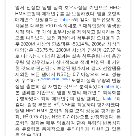
앞서 선정한 댐별 실측 호우사상을 기반으로 HEC-
HMS 모형의 매개변수를 검·보정하였다. 댐별 모형의
매개변수 산정결과는
Table 5
와 같다. 첨두유량의 오
차율은 대부분 ±10.0 % 이내로 최대유입량이 발생한
시점 역시 몇 개의 호우사상을 제외하고 일치하는 것
으로 나타났다. 보정 과정에서 첨두유량 오차율의 경
우 2020년 사상의 연초댐은 -53.14 %, 2006년 사상의
대암댐은 -33.75 %, 2003년 사상의 영천댐 -27.37 %
로 나타났다. 이러한 결과는 실측 첨두유량 대비 총강
우량 및 강우강도가 상대적으로 적게 반영된 데 기인
한 것으로 판단된다. 보정된 평가지표 결과, 선암댐을
제외한 모든 댐에서 NSE는 0.7 이상으로 모의 성능
(Moriasi et al., 2007)
이 우수하고
모형이 실측 유량의 변동
성을 충분히 잘 재현한 것으로 분석되었다(
Table 6
).
본 결과를 기반으로 댐별 모형의 매개변수 최적화를
수행하였다. 최적 매개변수의 검정 결과는
Table 7
과
2
같다. 검정 부분은 R
, NSE를 적용하여 평가하였다.
댐별 HEC-HMS 모형의 유출 모의 성능을 평가한 결
2
과, R
0.75 이상, NSE 0.7 이상으로 산정되었다. 본
모형의 결과는 매우 양호하며 관측 유량의 변동성과
총 유출량을 통계적으로 유의미하게 재현하고 있음
을 알 수 있다.