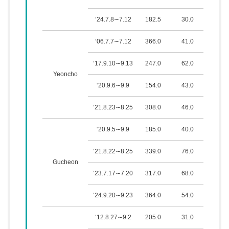
‘24.7.8∼7.12
182.5
30.0
52.9
‘06.7.7∼7.12
366.0
41.0
125.
‘17.9.10∼9.13
247.0
62.0
95.1
Yeoncho
‘20.9.6∼9.9
154.0
43.0
129.
‘21.8.23∼8.25
308.0
46.0
146.
‘20.9.5∼9.9
185.0
40.0
148.
‘21.8.22∼8.25
339.0
76.0
119.
Gucheon
‘23.7.17∼7.20
317.0
68.0
118.
‘24.9.20∼9.23
364.0
54.0
121.
‘12.8.27∼9.2
205.0
31.0
75.7