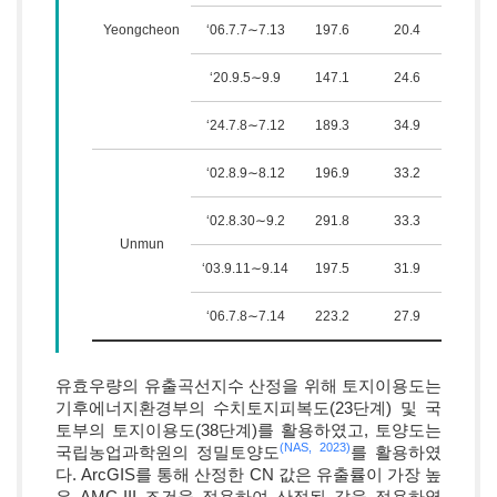
Yeongcheon
‘06.7.7∼7.13
197.6
20.4
1,041
‘20.9.5∼9.9
147.1
24.6
1,019
‘24.7.8∼7.12
189.3
34.9
941.
‘02.8.9∼8.12
196.9
33.2
1,055
‘02.8.30∼9.2
291.8
33.3
2,518
Unmun
‘03.9.11∼9.14
197.5
31.9
1,915
‘06.7.8∼7.14
223.2
27.9
2,530
유효우량의 유출곡선지수 산정을 위해 토지이용도는
기후에너지환경부의 수치토지피복도(23단계) 및 국
토부의 토지이용도(38단계)를 활용하였고, 토양도는
(NAS, 2023)
국립농업과학원의 정밀토양도
를 활용하였
다. ArcGIS를 통해 산정한 CN 값은 유출률이 가장 높
은 AMC-III 조건을 적용하여 산정된 값을 적용하였