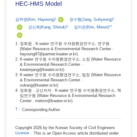
HEC-HMS Model
1
2
김하영
(Kim, Hayeong)
장수형
(Jang, Suhyeong)
iD
3
4
†
강신욱
(Kang, Shinuk)
김미은
(Kim, Mieun)
iD
iD
정회원 · K-water 연구원 수자원환경연구소, 연구원
(Water Resource & Environmental Research Center ·
hayoung97@partner.kwater.or.kr)
K-water 연구원 수자원환경연구소, 소장
(Water Resource
& Environmental Research Center ·
kwaterjang@kwater.or.kr)
K-water 연구원 수자원환경연구소, 팀장
(Water Resource
& Environmental Research Center ·
sukang@kwater.or.kr)
정회원 · 교신저자 · K-water 연구원 수자원환경연구소, 책
임연구원
(Water Resource & Environmental Research
Center · mekim@kwater.or.kr)
†
:
Corresponding Author
Copyright 2026 by the Korean Society of Civil Engineers
License
:
This is an Open Access article distributed under