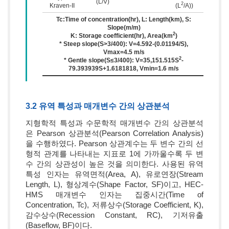
(L/V)
2
Kraven-II
(L
/A))
Tc:Time of concentration(hr), L: Length(km), S:
Slope(m/m)
2
K: Storage coefficient(hr), Area(km
)
* Steep slope(S>3/400): V=4.592-(0.01194/S),
Vmax=4.5 m/s
2
* Gentle slope(S≤3/400): V=35,151.515S
-
79.393939S+1.6181818, Vmin=1.6 m/s
3.2 유역 특성과 매개변수 간의 상관분석
지형학적 특성과 수문학적 매개변수 간의 상관분석
은 Pearson 상관분석(Pearson Correlation Analysis)
을 수행하였다. Pearson 상관계수는 두 변수 간의 선
형적 관계를 나타내는 지표로 1에 가까울수록 두 변
수 간의 상관성이 높은 것을 의미한다. 사용된 유역
특성 인자는 유역면적(Area, A), 유로연장(Stream
Length, L), 형상계수(Shape Factor, SF)이고, HEC-
HMS 매개변수 인자는 집중시간(Time of
Concentration, Tc), 저류상수(Storage Coefficient, K),
감수상수(Recession Constant, RC), 기저유출
(Baseflow, BF)이다.