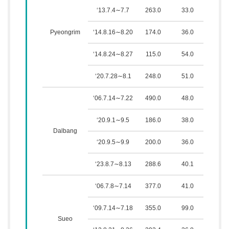
‘13.7.4∼7.7
263.0
33.0
80.8
Pyeongrim
‘14.8.16∼8.20
174.0
36.0
80.8
‘14.8.24∼8.27
115.0
54.0
75.6
‘20.7.28∼8.1
248.0
51.0
93.4
‘06.7.14∼7.22
490.0
48.0
170.
‘20.9.1∼9.5
186.0
38.0
148.
Dalbang
‘20.9.5∼9.9
200.0
36.0
159.
‘23.8.7∼8.13
288.6
40.1
112.
‘06.7.8∼7.14
377.0
41.0
406.
‘09.7.14∼7.18
355.0
99.0
471.
Sueo