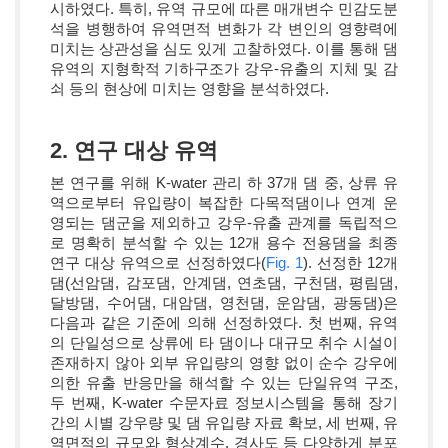
시하였다. 특히, 유역 규모에 따른 매개변수 민감도분
석을 병행하여 유역면적 변화가 각 변인의 영향력에
미치는 상관성을 심도 있게 고찰하였다. 이를 통해 댐
유역의 지형학적 기하구조가 강우-유출의 지체 및 감
쇠 등의 현상에 미치는 영향을 분석하였다.
2. 연구 대상 유역
본 연구를 위해 K-water 관리 하 37개 댐 중, 상류 유
역으로부터 유입량이 복잡한 다목적댐이나 연계 운
영되는 댐군을 제외하고 강우-유출 관계를 독립적으
로 명확히 분석할 수 있는 12개 용수 전용댐을 최종
연구 대상 유역으로 선정하였다(
Fig. 1
). 선정한 12개
댐(선암댐, 감포댐, 안계댐, 연초댐, 구천댐, 평림댐,
달방댐, 수어댐, 대암댐, 영천댐, 운암댐, 광동댐)은
다음과 같은 기준에 의해 선정하였다. 첫 번째, 유역
의 단일성으로 상류에 타 댐이나 대규모 취수 시설이
존재하지 않아 외부 유입량의 영향 없이 순수 강우에
의한 유출 반응만을 해석할 수 있는 단일유역 구조,
두 번째, K-water 수문자료 정보시스템을 통해 장기
간의 시별 강우량 및 댐 유입량 자료 확보, 세 번째, 유
역면적의 규모와 형상계수, 경사도 등 다양하게 분포