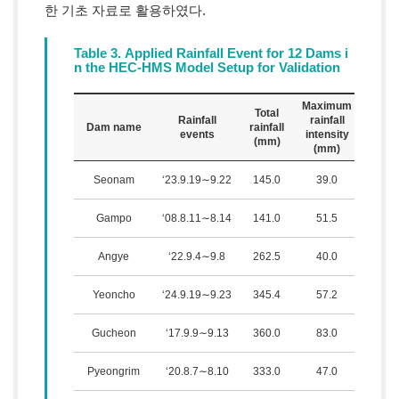
한 기초 자료로 활용하였다.
Table 3. Applied Rainfall Event for 12 Dams i
n the HEC-HMS Model Setup for Validation
Maximum
Total
Pea
Rainfall
rainfall
Dam name
rainfall
inflo
events
intensity
3
(mm)
(m
/s
(mm)
Seonam
‘23.9.19∼9.22
145.0
39.0
8.6
Gampo
‘08.8.11∼8.14
141.0
51.5
11.5
Angye
‘22.9.4∼9.8
262.5
40.0
67.4
Yeoncho
‘24.9.19∼9.23
345.4
57.2
118.
Gucheon
‘17.9.9∼9.13
360.0
83.0
193.
Pyeongrim
‘20.8.7∼8.10
333.0
47.0
169.