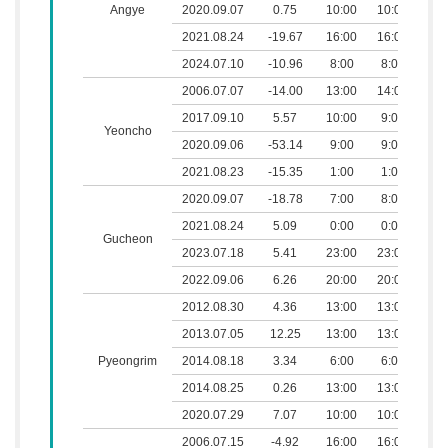
Angye
2020.09.07
0.75
10:00
10:00
0
2021.08.24
-19.67
16:00
16:00
0
2024.07.10
-10.96
8:00
8:00
0
2006.07.07
-14.00
13:00
14:00
0
2017.09.10
5.57
10:00
9:00
0
Yeoncho
2020.09.06
-53.14
9:00
9:00
0
2021.08.23
-15.35
1:00
1:00
0
2020.09.07
-18.78
7:00
8:00
0
2021.08.24
5.09
0:00
0:00
0
Gucheon
2023.07.18
5.41
23:00
23:00
0
2022.09.06
6.26
20:00
20:00
0
2012.08.30
4.36
13:00
13:00
0
2013.07.05
12.25
13:00
13:00
0
Pyeongrim
2014.08.18
3.34
6:00
6:00
0
2014.08.25
0.26
13:00
13:00
0
2020.07.29
7.07
10:00
10:00
0
2006.07.15
-4.92
16:00
16:00
0