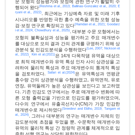
문 모형의 성능평가와 보정에 관한 연구가 활발히 수
(Reshma et al., 2013;
Ballinas-Gonzalez et al., 2020;
E
행되어 왔다
ryani et al., 2022)
. 최근에는 기상예측 자료 및 미래 기후
시나리오를 반영한 극한 홍수 예측을 위한 모형 성능
(Hamdan et al., 2021;
Goodarz
검·보정 연구로 확장되고 있다
i et al., 2024;
Chowdhury et al., 2025)
. 대부분 수문 모형에서는
모형의 불확실성과 성능을 평가하고 주요 매개변수
를 대상으로 모의 결과 간의 관계를 규명하기 위해 상
(Lee, 2007;
Nickson et
관분석 및 민감도분석을 수행하였다
al., 2022)
Kim et al.(2021)
.
은 14개 다목적댐 유역을 대상으
로 최적 매개변수와 유역 특성 인자 사이 상관성을 고
려하여 물리적 특성과 주요 매개변수의 통계적 특성
Safari et al.(2024)
을 검토하였다.
은 유역특성과 연평균
홍수량 간의 상관분석을 수행하였고, 유역면적, 유로
연장, 유역둘레가 높은 상관성을 보인다고 보고하였
다. 기존 민감도 연구에서는 주로 매개변수 변화에 따
른 모형 출력값을 기반으로 민감도를 평가하였으며,
다수의 연구에서 유출곡선지수(CN)가 가장 민감한
(Sreedevi and Eldho, 2019;
Tangam et
매개변수로 제시하였다
al., 2024)
. 그러나 대부분의 연구는 매개변수 자체의 민
감도분석에 초점을 두었을 뿐, 수문학적 매개변수와
유역의 물리적 특성 간 정량적 관계를 체계적으로 입
증한 선행 연구는 상당히 제한적이다.