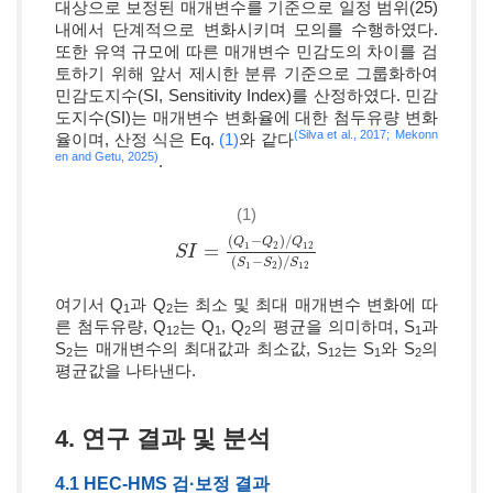
대상으로 보정된 매개변수를 기준으로 일정 범위(25)
내에서 단계적으로 변화시키며 모의를 수행하였다.
또한 유역 규모에 따른 매개변수 민감도의 차이를 검
토하기 위해 앞서 제시한 분류 기준으로 그룹화하여
민감도지수(SI, Sensitivity Index)를 산정하였다. 민감
도지수(SI)는 매개변수 변화율에 대한 첨두유량 변화
(Silva et al., 2017;
Mekonn
율이며, 산정 식은 Eq.
(1)
와 같다
en and Getu, 2025)
.
(1)
(
−
)
/
Q
Q
Q
=
1
2
12
S
S
I
I
=
(
Q
1
−
Q
2
)
/
Q
12
(
S
1
−
S
2
)
/
S
12
(
−
)
/
S
S
S
1
2
12
여기서 Q
과 Q
는 최소 및 최대 매개변수 변화에 따
1
2
른 첨두유량, Q
는 Q
, Q
의 평균을 의미하며, S
과
12
1
2
1
S
는 매개변수의 최대값과 최소값, S
는 S
와 S
의
2
12
1
2
평균값을 나타낸다.
4. 연구 결과 및 분석
4.1 HEC-HMS 검·보정 결과