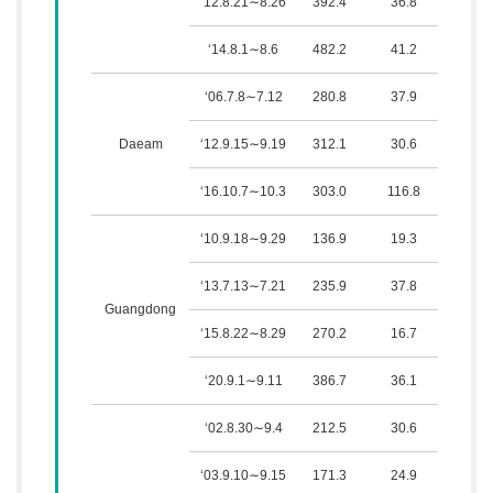
‘12.8.21∼8.26
392.4
36.8
311.
‘14.8.1∼8.6
482.2
41.2
323.
‘06.7.8∼7.12
280.8
37.9
704.
Daeam
‘12.9.15∼9.19
312.1
30.6
550.
‘16.10.7∼10.3
303.0
116.8
1,424
‘10.9.18∼9.29
136.9
19.3
270.
‘13.7.13∼7.21
235.9
37.8
294.
Guangdong
‘15.8.22∼8.29
270.2
16.7
321.
‘20.9.1∼9.11
386.7
36.1
658.
‘02.8.30∼9.4
212.5
30.6
1,308
‘03.9.10∼9.15
171.3
24.9
1,354