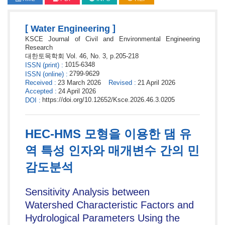
[
]
Water Engineering
KSCE Journal of Civil and Environmental Engineering
Research
대한토목학회
Vol. 46,
No. 3,
p.
205
-
218
1015-6348
ISSN
(print)
:
2799-9629
ISSN
(online)
:
Received
:
23 March 2026
Revised
:
21 April 2026
Accepted
:
24 April 2026
https://doi.org/10.12652/Ksce.2026.46.3.0205
DOI
:
HEC-HMS 모형을 이용한 댐 유
역 특성 인자와 매개변수 간의 민
감도분석
Sensitivity Analysis between
Watershed Characteristic Factors and
Hydrological Parameters Using the