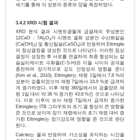
세기를 통해 각 성분의 종류와 양을 측정하였다.
3.4.2 XRD 시험 결과
XRD 분석 결과 시멘트광물계 급결제의 주성분인
12CaO ․ 7Al
O
가 시멘트 겔화 성분인 수산화칼슘
2
3
(Ca(OH)
) 및 황산칼슘(CaSO
)과 반응하여 Ettringite
2
4
의 침상결정을 생성한 것으로 나타났다. 이러한 침상
결정이 성장한 후 서로를 연결하여 최종 형성되는 칼
슘실리케이트 수화물(C-S-H)은 이들 사이의 공극을
충전하며 장기적으로 강도 안정성의 영향을 준다
(Kim et al., 2010). Ettringite는 재령 1일에서 7.8 %의
성분이 검출되었으며 재령 7일에서 33.9 %로 급격하
게 증가하였다. 이후 재령 360일에서의 검출양은 재
령 1일 대비 약 36 % 증가한 43.8 %인 것으로 나타났
다. 이로 미루어 보아 재령 7일에서 급격히 증가한
Ettringite는 ITB 그라우트의 초기 겔 형성의 큰 영향을
준 것으로 보이며 장기 재령에서의 초기 재령 대비 증
가한 Ettringite는 장기강도에 영향을 준 것으로 판단
된다.
Calcite는 물과 반응하여 가소성을 유지하는 시간을