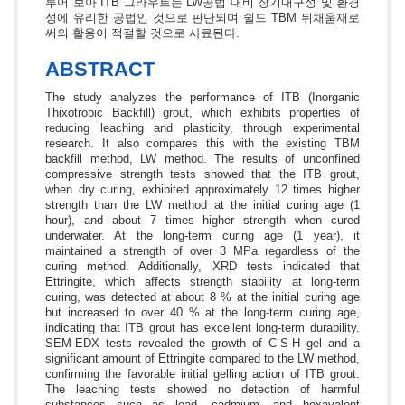
루어 보아 ITB 그라우트는 LW공법 대비 장기내구성 및 환경
성에 유리한 공법인 것으로 판단되며 쉴드 TBM 뒤채움재로
써의 활용이 적절할 것으로 사료된다.
ABSTRACT
The study analyzes the performance of ITB (Inorganic
Thixotropic Backfill) grout, which exhibits properties of
reducing leaching and plasticity, through experimental
research. It also compares this with the existing TBM
backfill method, LW method. The results of unconfined
compressive strength tests showed that the ITB grout,
when dry curing, exhibited approximately 12 times higher
strength than the LW method at the initial curing age (1
hour), and about 7 times higher strength when cured
underwater. At the long-term curing age (1 year), it
maintained a strength of over 3 MPa regardless of the
curing method. Additionally, XRD tests indicated that
Ettringite, which affects strength stability at long-term
curing, was detected at about 8 % at the initial curing age
but increased to over 40 % at the long-term curing age,
indicating that ITB grout has excellent long-term durability.
SEM-EDX tests revealed the growth of C-S-H gel and a
significant amount of Ettringite compared to the LW method,
confirming the favorable initial gelling action of ITB grout.
The leaching tests showed no detection of harmful
substances such as lead, cadmium, and hexavalent