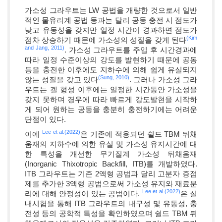
가소성 그라우트는 LW 공법을 개량한 것으로서 일반
적인 물유리계 공법 등과는 달리 공동 충전 시 점도가
낮고 유동성을 갖지만 일정 시간이 경과하면 점도가
(Kim
점차 상승하기 때문에 가소성의 성질을 갖게 된다
and Jang, 2011)
. 가소성 그라우트를 주입 후 시간경과에
따라 일정 수준이상의 강도를 발현하기 때문에 공동
등을 충전한 이후에도 지하수에 의해 쉽게 유실되지
(Sung, 2010)
않는 성질을 갖고 있다
. 그러나 가소성 그라
우트는 겔 형성 이후에는 일정한 시간동안 가소성을
갖지 못하며 경우에 따라 빠르게 강도발현을 시작하
게 되어 원하는 공동을 충분히 충전하기에는 어려운
단점이 있다.
Lee et al.(2022)
이에
은 기존에 적용되던 쉴드 TBM 뒤채
움재의 지하수에 의한 유실 및 가소성 유지시간에 대
한 특성을 개선한 무기질계 가소성 뒤채움재
(Inorganic Thixotropic Backfill, ITB)를 개발하였다.
ITB 그라우트는 기존 2액형 공법과 달리 고분자 증점
제를 추가한 3액형 공법으로써 가소성 유지와 재료분
Lee et al.(2022)
리에 대해 안정성이 있는 공법이다.
은 실
내시험을 통해 ITB 그라우트의 내구성 및 유동성, 충
전성 등의 공학적 특성을 확인하였으며 쉴드 TBM 뒤