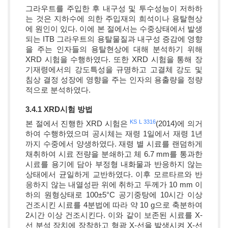
그라우트를 주입한 후 내구성 및 투수성능이 저하하
는 것은 지하수에 의한 주입재의 희석이나 용탈현상
에 원인이 있다. 이에 본 절에서는 수중상태에서 발생
되는 ITB 그라우트의 용탈물질과 내구성 증감에 영향
을 주는 인자들의 용탈현상에 대해 분석하기 위해
XRD 시험을 수행하였다. 또한 XRD 시험을 통해 장
기재령에서의 강도특성을 규명하고 고결체 강도 및
침상 결정 성장에 영향을 주는 인자의 용출량을 정량
적으로 분석하였다.
3.4.1 XRD시험 방법
KS L 3316
본 절에서 진행한 XRD 시험은
(2014)에 의거
하여 수행하였으며 공시체는 재령 1일에서 재령 1년
까지 수중에서 양생하였다. 재령 별 시료를 랜덤하게
채취하여 시료 전량을 분쇄하고 체 6.7 mm를 통과한
시료를 용기에 담아 부정형 내화물과 반응하지 않는
상태에서 균일하게 교반하였다. 이후 모르타르와 반
응하지 않는 내열성판 위에 취하고 두께가 10 mm 이
하의 원형상태로 100±5°C 공기중탕에 10시간 이상
건조시킨 시료를 4분법에 따라 약 10 g으로 축분하여
2시간 이상 건조시킨다. 이와 같이 보존된 시료를 X-
선 분석 장치에 장착하고 형광 X-선을 발생시켜 X-선