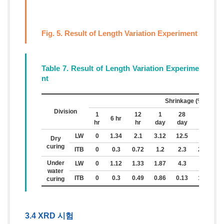
Fig. 5. Result of Length Variation Experiment
Table 7. Result of Length Variation Experime
nt
Shrinkage (%)
Division
1
12
1
28
90
6 hr
hr
hr
day
day
day
LW
0
1.34
2.1
3.12
12.5
-
Dry
curing
ITB
0
0.3
0.72
1.2
2.3
2.95
3
Under
LW
0
1.12
1.33
1.87
4.3
-
water
ITB
0
0.3
0.49
0.86
0.13
1.87
curing
3.4 XRD 시험