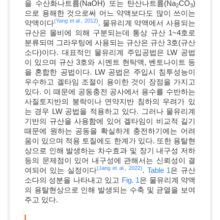
을 수산화나트륨(NaOH) 또는 탄산나트륨(Na
CO
)
2
3
으로 용해한 것으로써 어느 약액보다도 많이 쓰이는
(Yang et al., 2012)
약액이다
. 물유리계 약액에서 사용되는
규산은 몰비에 의해 구분되는데 통상 규산 1~4호로
분류되며 그라우팅에 사용되는 규산은 규산 3호(규산
소다)이다. 대표적인 물유리계 주입공법은 LW 공법
이 있으며 규산 3호와 시멘트 현탁액, 벤토나이트 등
을 혼합한 공법이다. LW 공법은 주입시 침투성능이
우수하고 겔타임 조절이 용이한 것이 장점을 가지고
있다. 이 때문에 공동충전 공사에서 용수를 수반하는
사질토지반의 붕락이나 연약지반 침하의 우려가 있
는 경우 LW 공법을 적용하고 있다. 그러나 물유리계
기반의 규산을 사용함에 있어 겔타임이 비교적 길기
때문에 원하는 공동을 확실하게 충전하기에는 어려
움이 있으며 적용 토질에도 한계가 있다. 또한 용탈현
상으로 인해 발생하는 차수효과 및 장기 내구성 저하
등의 문제점이 있어 내구성에 관해서는 신뢰성이 결
(Jang et al., 2022)
여되어 있는 실정이다
.
Table 1
은 규산
소다의 성분을 나타내고 있고
Fig. 1
은 물유리계 약액
의 용탈현상으로 인해 발생되는 수축 및 균열을 보여
주고 있다.