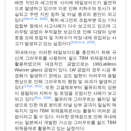
배면 지반과 세그먼트 사이에 테일보이드가 필연적
으로 발생하고 있으며 이로 인해 지하수와 토사가 유
실되고 주변 지반 침하 및 터널 붕괴의 원인이 되고
(Kim et al., 2009)
있다
. 특히 세그먼트 조립부분 또는 기타
접합부 등에서 사고사례가 다수 보고되고 있으며 그
라우팅 공법의 부적절한 보강으로 인해 다량의 상부
호층 모래 토립자 및 지하수가 막장 내에 유입되는 사
(Koh et al., 2020)
고가 발생되고 있는 실정이다
.
국내에서는 이러한 테일보이드를 충진하기 위해 규
산계 그라우트를 사용하여 쉴드 TBM 뒤채움재로서
활용하였으며 대표적인 공법으로는 LW(Labiless
Wasser glass) 공법이 있다. LW 공법의 경우 시공 후
경화가 발생하기 전에는 강도 발현이 어려우며 용탈
현상으로 인해 그라우트의 팽창 및 파괴가 발생하고
(Chun, 2011)
있다
. 또한 고결체로부터 물유리계의 성분
이 용탈되어 지하수 및 토양을 오염시킨 사례가 보고
(Ryu, 2008)
되고 있다
. 물유리계 그라우트는 블리딩 발
생으로 인한 재료 분리로 터널 상부 공극이 밀실히 채
워지지 않아 TBM 뒤채움재로서는 활용이 어려운 공
법이라고 할 수 있다. 이러한 문제점으로 인해 국내에
서는 일본에서 개발한 가소성 그라우트를 쉴드 TBM
뒤채움재로 활용하고 있는 실정이다.