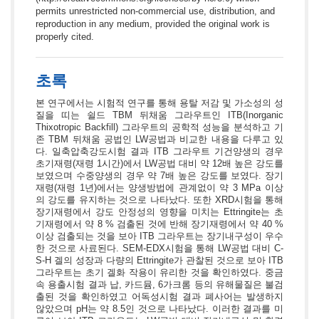
permits unrestricted non-commercial use, distribution, and
reproduction in any medium, provided the original work is
properly cited.
초록
본 연구에서는 시험적 연구를 통해 용탈 저감 및 가소성의 성
질을 띠는 쉴드 TBM 뒤채움 그라우트인 ITB(Inorganic
Thixotropic Backfill) 그라우트의 공학적 성능을 분석하고 기
존 TBM 뒤채움 공법인 LW공법과 비교한 내용을 다루고 있
다. 일축압축강도시험 결과 ITB 그라우트 기건양생의 경우
초기재령(재령 1시간)에서 LW공법 대비 약 12배 높은 강도를
보였으며 수중양생의 경우 약 7배 높은 강도를 보였다. 장기
재령(재령 1년)에서는 양생방법에 관계없이 약 3 MPa 이상
의 강도를 유지하는 것으로 나타났다. 또한 XRD시험을 통해
장기재령에서 강도 안정성의 영향을 미치는 Ettringite는 초
기재령에서 약 8 % 검출된 것에 반해 장기재령에서 약 40 %
이상 검출되는 것을 보아 ITB 그라우트는 장기내구성이 우수
한 것으로 사료된다. SEM-EDX시험을 통해 LW공법 대비 C-
S-H 겔의 성장과 다량의 Ettringite가 관찰된 것으로 보아 ITB
그라우트는 초기 겔화 작용이 유리한 것을 확인하였다. 중금
속 용출시험 결과 납, 카드뮴, 6가크롬 등의 유해물질은 불검
출된 것을 확인하였고 어독성시험 결과 폐사어는 발생하지
않았으며 pH는 약 8.5인 것으로 나타났다. 이러한 결과를 미