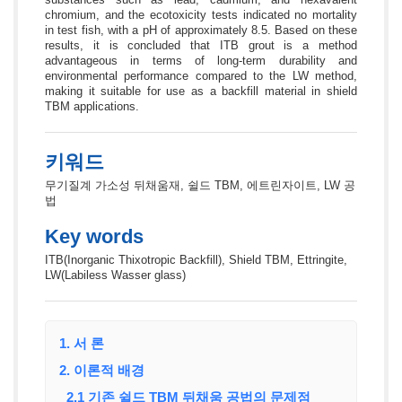
chromium, and the ecotoxicity tests indicated no mortality
in test fish, with a pH of approximately 8.5. Based on these
results, it is concluded that ITB grout is a method
advantageous in terms of long-term durability and
environmental performance compared to the LW method,
making it suitable for use as a backfill material in shield
TBM applications.
키워드
무기질계 가소성 뒤채움재, 쉴드 TBM, 에트린자이트, LW 공
법
Key words
ITB(Inorganic Thixotropic Backfill), Shield TBM, Ettringite,
LW(Labiless Wasser glass)
1. 서 론
2. 이론적 배경
2.1 기존 쉴드 TBM 뒤채움 공법의 문제점