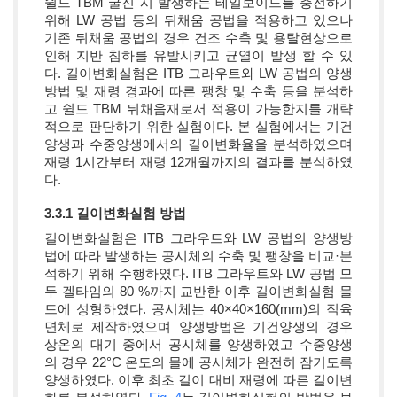
쉴드 TBM 굴진 시 발생하는 테일보이드를 충전하기
위해 LW 공법 등의 뒤채움 공법을 적용하고 있으나
기존 뒤채움 공법의 경우 건조 수축 및 용탈현상으로
인해 지반 침하를 유발시키고 균열이 발생 할 수 있
다. 길이변화실험은 ITB 그라우트와 LW 공법의 양생
방법 및 재령 경과에 따른 팽창 및 수축 등을 분석하
고 쉴드 TBM 뒤채움재로서 적용이 가능한지를 개략
적으로 판단하기 위한 실험이다. 본 실험에서는 기건
양생과 수중양생에서의 길이변화율을 분석하였으며
재령 1시간부터 재령 12개월까지의 결과를 분석하였
다.
3.3.1 길이변화실험 방법
길이변화실험은 ITB 그라우트와 LW 공법의 양생방
법에 따라 발생하는 공시체의 수축 및 팽창을 비교·분
석하기 위해 수행하였다. ITB 그라우트와 LW 공법 모
두 겔타임의 80 %까지 교반한 이후 길이변화실험 몰
드에 성형하였다. 공시체는 40×40×160(mm)의 직육
면체로 제작하였으며 양생방법은 기건양생의 경우
상온의 대기 중에서 공시체를 양생하였고 수중양생
의 경우 22°C 온도의 물에 공시체가 완전히 잠기도록
양생하였다. 이후 최초 길이 대비 재령에 따른 길이변