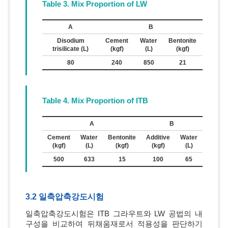
Table 3. Mix Proportion of LW
A
B
Disodium
Cement
Water
Bentonite
trisilicate (L)
(kgf)
(L)
(kgf)
80
240
850
21
Table 4. Mix Proportion of ITB
A
B
C
Cement
Water
Bentonite
Additive
Water
Plastic
(kgf)
(L)
(kgf)
(kgf)
(L)
(L)
500
633
15
100
65
10
3.2 일축압축강도시험
일축압축강도시험은 ITB 그라우트와 LW 공법의 내
구성을 비교하여 뒤채움재로서 적용성을 판단하기