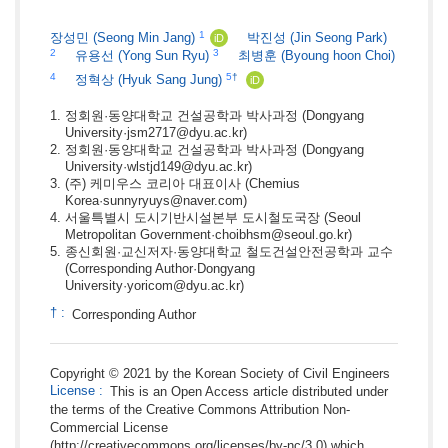
1
장성민
(Seong Min Jang)
박진성
(Jin Seong Park)
iD
2
3
유용선
(Yong Sun Ryu)
최병훈
(Byoung hoon Choi)
4
5
†
정혁상
(Hyuk Sang Jung)
iD
정회원·동양대학교 건설공학과 박사과정
(Dongyang
University·jsm2717@dyu.ac.kr)
정회원·동양대학교 건설공학과 박사과정
(Dongyang
University·wlstjd149@dyu.ac.kr)
(주) 케미우스 코리아 대표이사
(Chemius
Korea·sunnyryuys@naver.com)
서울특별시 도시기반시설본부 도시철도국장
(Seoul
Metropolitan Government·choibhsm@seoul.go.kr)
종신회원·교신저자·동양대학교 철도건설안전공학과 교수
(Corresponding Author·Dongyang
University·yoricom@dyu.ac.kr)
†
:
Corresponding Author
Copyright © 2021 by the Korean Society of Civil Engineers
License
:
This is an Open Access article distributed under
the terms of the Creative Commons Attribution Non-
Commercial License
(http://creativecommons.org/licenses/by-nc/3.0) which