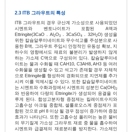
2.3 ITB 그라우트의 특성
ITB 그라우트의 경우 규산계 가소성으로 사용되었던
시멘트와 벤토나이트가 포함된 A액과
Ettringite(3CaO ․ Al
O
․ 3CaSO
․ 32H
O) 생성을
2
3
4
2
위한 칼슘알루미네이트와 무수석고를 주성분으로 사
용한 B액, 그라우트 주입시 안정적인 유동성 확보, 지
하수의 영향에서도 재료의 불분리가 발생하지 않게
하는 가소제 C액으로 구성되어 있다. 칼슘알루미네
이트는 물과 수화될 때 CAH10, C3AH8, AH3 등 여러
수화물을 생성할 수 있고 석고가 존재할 경우 자체적
으로 Ettringite를 형성하여 경화되므로 지연제를 추가
시켜 이를 억제시킬 수 있다. 또한 칼슘알루미네이트
는 시멘트와 수화과정에서 시멘트의 성분인 Ca(OH)
2
와 반응하여 다량의 Ettringite가 생성되어 응결을 이
루게 된다. 합성고분자형 증점제는 킬레이트수지와
고흡수성 아크릴 중합체, 셀룰로오스계 중점제가 포
함된 것으로 pH 8 이상 될 경우 점성이 증가하여 증점
효과가 나타난다. 또한 고흡수성 폴리머는 높은 물비
의 무기질계 가소성 그라우트 재료 중 물을 흡수하여
시멘트와 급결제의 재료분리를 방지한다. 가소제인