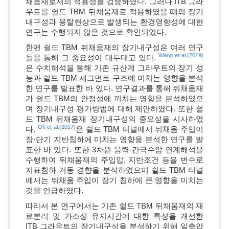
채움재로서의 적용성을 검증하였다. 그러나 ITB 그라
우트를 쉴드 TBM 뒤채움재로 적용하였을 때의 장기
내구성과 용탈현상으로 발생되는 환경영향성에 대한
연구는 수행되지 않은 것으로 확인되었다.
한편 쉴드 TBM 뒤채움재의 장기내구성은 여러 연구
Wang et al.(2019)
들을 통해 그 중요성이 대두대고 있다.
은 수치해석을 통해 기존 규산계 그라우트의 장기 성
능과 쉴드 TBM 세그먼트 구조에 미치는 영향을 분석
한 연구를 발표한 바 있다. 연구결과를 통해 뒤채움재
가 쉴드 TBM의 안정성에 끼치는 영향을 분석하였으
며 장기내구성 평가방법에 대해 제안하였다. 또한 쉴
드 TBM 뒤채움재 장기내구성의 중요성을 시사하였
Oh et al.(2017)
다.
은 쉴드 TBM 터널에서 뒤채움 주입이
장·단기 지반침하에 미치는 영향을 분석한 연구를 발
표한 바 있다. 또한 3차원 응력-간극수압 연계해석을
수행하여 뒤채움재의 주입압, 지반조건 등을 변수로
지표침하 거동 경향을 분석하였으며 쉴드 TBM 터널
에서는 뒤채움 주입이 장기 침하에 큰 영향을 미치는
것을 언급하였다.
따라서 본 연구에서는 기존 쉴드 TBM 뒤채움재의 재
료분리 및 가소성 유지시간에 대한 특성을 개선한
ITB 그라우트의 장기내구성을 분석하기 위해 일축압