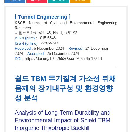
[
]
Tunnel Engineering
KSCE Journal of Civil and Environmental Engineering
Research
대한토목학회
Vol. 45,
No. 1,
p.
81
-
92
1015-6348
ISSN
(print)
:
2287-934X
ISSN
(online)
:
Received
:
6 November 2024
Revised
:
24 December
2024
Accepted
:
26 December 2024
https://doi.org/10.12652/Ksce.2025.45.1.0081
DOI
:
쉴드 TBM 무기질계 가소성 뒤채
움재의 장기내구성 및 환경영향
성 분석
Analysis of Long-Term Durability and
Environmental Impact of Shield TBM
Inorganic Thixotropic Backfill