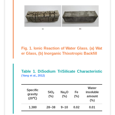
Fig. 1. Ionic Reaction of Water Glass. (a) Wat
er Glass, (b) Inorganic Thixotropic Backfill
Table 1. DiSodium TriSilicate Characteristic
(Yang et al., 2012)
Water
Specific
SiO
Na
O
Fe
insoluble
2
2
gravity
(%)
(%)
(%)
amount
(20℃)
(%)
1.380
28~38
9~10
0.02
0.01