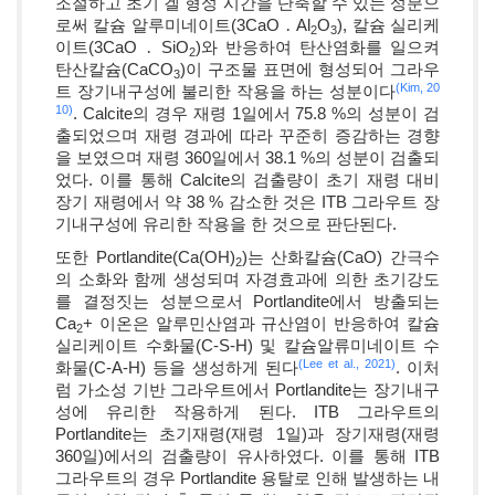
조절하고 초기 겔 형성 시간을 단축할 수 있는 성분으
로써 칼슘 알루미네이트(3CaO ․ Al
O
), 칼슘 실리케
2
3
이트(3CaO ․ SiO
)와 반응하여 탄산염화를 일으켜
2
탄산칼슘(CaCO
)이 구조물 표면에 형성되어 그라우
3
(Kim, 20
트 장기내구성에 불리한 작용을 하는 성분이다
10)
. Calcite의 경우 재령 1일에서 75.8 %의 성분이 검
출되었으며 재령 경과에 따라 꾸준히 증감하는 경향
을 보였으며 재령 360일에서 38.1 %의 성분이 검출되
었다. 이를 통해 Calcite의 검출량이 초기 재령 대비
장기 재령에서 약 38 % 감소한 것은 ITB 그라우트 장
기내구성에 유리한 작용을 한 것으로 판단된다.
또한 Portlandite(Ca(OH)
)는 산화칼슘(CaO) 간극수
2
의 소화와 함께 생성되며 자경효과에 의한 초기강도
를 결정짓는 성분으로서 Portlandite에서 방출되는
Ca
+ 이온은 알루민산염과 규산염이 반응하여 칼슘
2
실리케이트 수화물(C-S-H) 및 칼슘알류미네이트 수
(Lee et al., 2021)
화물(C-A-H) 등을 생성하게 된다
. 이처
럼 가소성 기반 그라우트에서 Portlandite는 장기내구
성에 유리한 작용하게 된다. ITB 그라우트의
Portlandite는 초기재령(재령 1일)과 장기재령(재령
360일)에서의 검출량이 유사하였다. 이를 통해 ITB
그라우트의 경우 Portlandite 용탈로 인해 발생하는 내