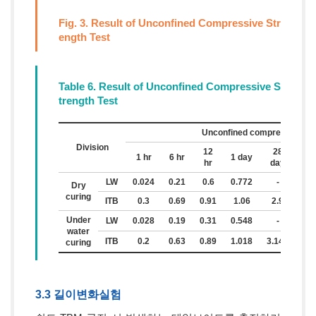
Fig. 3. Result of Unconfined Compressive Str
ength Test
Table 6. Result of Unconfined Compressive S
trength Test
Unconfined compressive str
Division
12
28
9
1 hr
6 hr
1 day
hr
day
da
LW
0.024
0.21
0.6
0.772
-
-
Dry
curing
ITB
0.3
0.69
0.91
1.06
2.9
3.8
Under
LW
0.028
0.19
0.31
0.548
-
-
water
ITB
0.2
0.63
0.89
1.018
3.145
3.
curing
3.3 길이변화실험