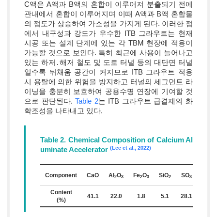
C액은 A액과 B액의 혼합이 이루어져 분출되기 전에
관내에서 혼합이 이루어지며 이때 A액과 B액 혼합물
의 점도가 상승하여 가소성을 가지게 된다. 이러한 점
에서 내구성과 강도가 우수한 ITB 그라우트는 현재
시공 또는 설계 단계에 있는 각 TBM 현장에 적용이
가능할 것으로 보인다. 특히 최근에 사용이 늘어나고
있는 하저․해저 철도 및 도로 터널 등의 대단면 터널
일수록 뒤채움 공간이 커지므로 ITB 그라우트 적용
시 용탈에 의한 위험을 방지하고 터널의 세그먼트 라
이닝을 충분히 보호하여 공용수명 연장에 기여할 것
으로 판단된다.
Table 2
는 ITB 그라우트 급결제의 화
학조성을 나타내고 있다.
Table 2. Chemical Composition of Calcium Al
(Lee et al., 2022)
uminate Accelerator
Ig.
Component
CaO
Al
O
Fe
O
SiO
SO
2
3
2
3
2
3
Loss
Content
41.1
22.0
1.8
5.1
28.1
1.2
(%)