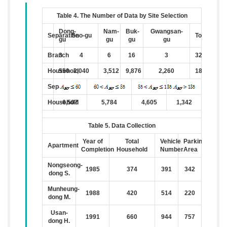
Table 4. The Number of Data by Site Selection
Dong-
Nam-
Buk-
Gwangsan-
Separation
Seo-gu
Total
gu
gu
gu
gu
Branch
3
4
6
16
3
32
Household
550
2,040
3,512
9,876
2,260
18,238
Separation
Household
6,507
5,784
4,605
1,342
Table 5. Data Collection
Year of
Total
Vehicle
Parking
Apartment
Completion
Household
Number
Area
Nongseong-
1985
374
391
342
dong S.
Munheung-
1988
420
514
220
dong M.
Usan-
1991
660
944
757
dong H.