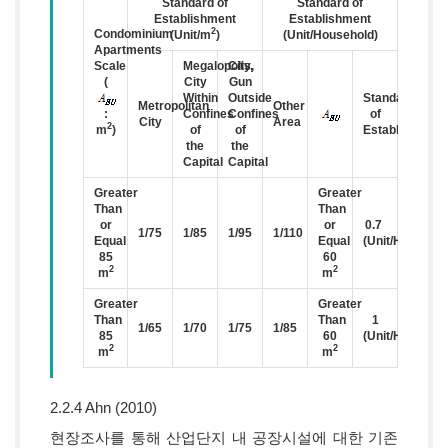
Standard of
Standard of
Establishment
Establishment
2
Condominium
(Unit/m
)
(Unit/Household)
Apartments
Scale
Megalopolis,
City,
(
City
Gun
Within
Outside
Standard
Metropolitan
Other
:
Confines
Confines
of
City
Area
2
m
)
of
of
Establishment
the
the
Capital
Capital
Greater
Greater
Than
Than
or
or
0.7
1/75
1/85
1/95
1/110
Equal
Equal
(Unit/Househol
85
60
2
2
m
m
Greater
Greater
Than
Than
1
1/65
1/70
1/75
1/85
85
60
(Unit/Househol
2
2
m
m
2.2.4 Ahn (2010)
현장조사를 통해 산업단지 내 공장시설에 대한 기존