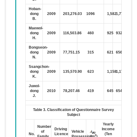
Hoban-
dong
2009
203,276.03
1096
1,582
1,777
B.
Maewol-
dong
2009
116,503.86
460
925
932
H.
Bongseon-
dong
2009
77,751.15
315
621
656
N.
Ssangchon-
dong
2009
135,570.90
623
1,158
1,172
K.
Juwol-
dong
2010
78,207.46
419
645
654
J.
Table 3. Classification of Questionnaire Survey
Subject
Yearly
Number
Driving
Income
of
Vehicle
No.
Licence
(Ten
2
Family
Possession
(m
)