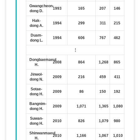
Gwangcheon-
1993
165
207
146
dong D.
Hak-
1994
299
311
215
dong A.
Duam-
1994
606
767
462
dong L.
⋮
Dongbaemaeul
2008
864
1,268
865
H.
Jinwol-
2009
216
459
411
dong N.
Sotae-
2009
86
150
192
dong H.
Bangnim-
2009
1,071
1,365
1,080
dong H.
Suwan-
2010
826
1,079
980
dong H.
Shinwanmaeul
2010
1,166
1,067
1,010
H.