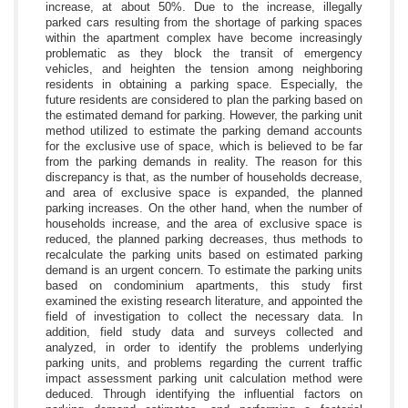
increase, at about 50%. Due to the increase, illegally
parked cars resulting from the shortage of parking spaces
within the apartment complex have become increasingly
problematic as they block the transit of emergency
vehicles, and heighten the tension among neighboring
residents in obtaining a parking space. Especially, the
future residents are considered to plan the parking based on
the estimated demand for parking. However, the parking unit
method utilized to estimate the parking demand accounts
for the exclusive use of space, which is believed to be far
from the parking demands in reality. The reason for this
discrepancy is that, as the number of households decrease,
and area of exclusive space is expanded, the planned
parking increases. On the other hand, when the number of
households increase, and the area of exclusive space is
reduced, the planned parking decreases, thus methods to
recalculate the parking units based on estimated parking
demand is an urgent concern. To estimate the parking units
based on condominium apartments, this study first
examined the existing research literature, and appointed the
field of investigation to collect the necessary data. In
addition, field study data and surveys collected and
analyzed, in order to identify the problems underlying
parking units, and problems regarding the current traffic
impact assessment parking unit calculation method were
deduced. Through identifying the influential factors on