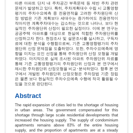
따른 아파트 단지 내 주차공간 부족문제 등 제반 주차 관련
문제가 발생하고 있다. 특히, 주차계획대수 수립 시 교통영향
평가의 주차수요예측 중 전용면적을 고려한 주차원단위 산
정 방법은 기존 계획보다 세대수는 증가하여도 전용면적이
작아지면 계획주차대수는 감소하는 것으로 나타나, 보다 현
실적인 주차원단위 산정이 필요한 실정이다. 이에 본 연구는
공공주택 아파트를 대상으로 현실에 적합한 주차원단위를
산정하고자 한다. 현장조사 및 설문조사를 실시하고, 구득자
료에 대한 분석을 수행함으로써, 기존 교통영향평가의 주차
원단위 산정 문제점을 도출하였다. 또한, 주차수요예측에 영
향을 미치는 요인 선정을 통해 주차원단위 산정 모형을 개발
하였다. 마지막으로 실제 조사된 아파트 주차원단위 자료를
통해 기존 교통영향평가의 주차원단위 산정과 본 연구에서
제시한 주차원단위 산정모형을 비교･분석하였다. 향후 본 연
구에서 개발된 주차원단위 산정모형은 주차장법 기준 정립
은 물론 보다 현실적인 주차수요예측 수행에 적극 활용될 수
있을 것으로 판단된다.
Abstract
The rapid expansion of cities led to the shortage of housing
in urban areas. The government compensated for this
shortage through large scale residential developments that
increased the housing supply. The supply of condominium
apartments remains above 83% of the entire housing
supply, and the proportion of apartments are at a steady