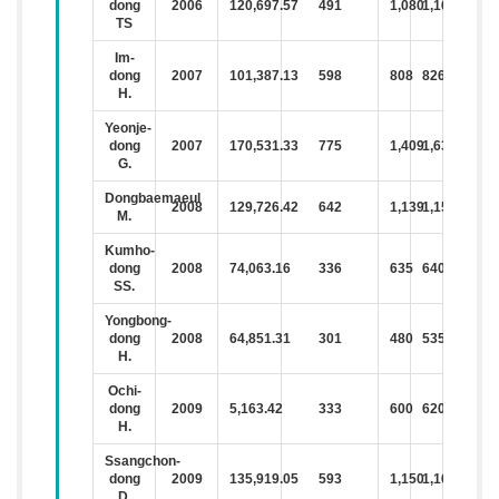
dong
2006
120,697.57
491
1,080
1,163
TS
Im-
dong
2007
101,387.13
598
808
826
H.
Yeonje-
dong
2007
170,531.33
775
1,409
1,633
G.
Dongbaemaeul
2008
129,726.42
642
1,139
1,158
M.
Kumho-
dong
2008
74,063.16
336
635
640
SS.
Yongbong-
dong
2008
64,851.31
301
480
535
H.
Ochi-
dong
2009
5,163.42
333
600
620
H.
Ssangchon-
dong
2009
135,919.05
593
1,150
1,168
D.