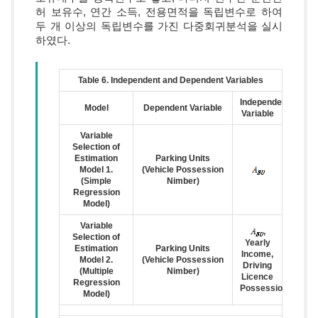
허 보유수, 연간 소득, 전용면적을 독립변수로 하여
두 개 이상의 독립변수를 가진 다중회귀분석을 실시
하였다.
Table 6. Independent and Dependent Variables
Independent
Model
Dependent Variable
Variable
Variable
Selection of
Estimation
Parking Units
Model 1.
(Vehicle Possession
(Simple
Nimber)
Regression
Model)
Variable
,
Selection of
Yearly
Estimation
Parking Units
Income,
Model 2.
(Vehicle Possession
Driving
(Multiple
Nimber)
Licence
Regression
Possession
Model)