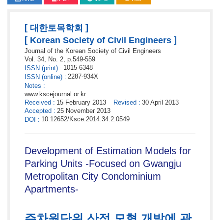
[
]
대한토목학회
[
]
Korean Society of Civil Engineers
Journal of the Korean Society of Civil Engineers
Vol. 34,
No. 2,
p.
549
-
559
1015-6348
ISSN
(print)
:
2287-934X
ISSN
(online)
:
Notes
:
www.kscejournal.or.kr
Received
:
15 February 2013
Revised
:
30 April 2013
Accepted
:
25 November 2013
10.12652/Ksce.2014.34.2.0549
DOI
:
Development of Estimation Models for
Parking Units -Focused on Gwangju
Metropolitan City Condominium
Apartments-
주차원단위 산정 모형 개발에 관