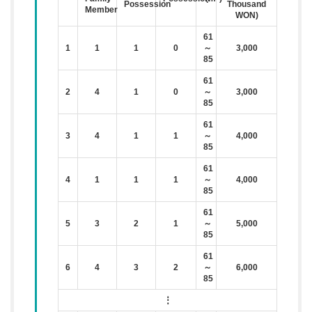
Possession
Thousand
Member
WON)
61
1
1
1
0
～
3,000
85
61
2
4
1
0
～
3,000
85
61
3
4
1
1
～
4,000
85
61
4
1
1
1
～
4,000
85
61
5
3
2
1
～
5,000
85
61
6
4
3
2
～
6,000
85
⋮