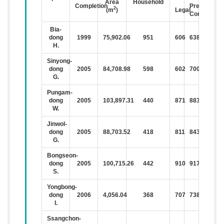
Area
Household
Completion
Present
2
(m
)
Legal
Condition
Bia-
dong
1999
75,902.06
951
606
638
H.
Sinyong-
dong
2005
84,708.98
598
602
700
G.
Pungam-
dong
2005
103,897.31
440
871
883
W.
Jinwol-
dong
2005
88,703.52
418
811
843
G.
Bongseon-
dong
2005
100,715.26
442
910
917
S.
Yongbong-
dong
2006
4,056.04
368
707
738
I.
Ssangchon-