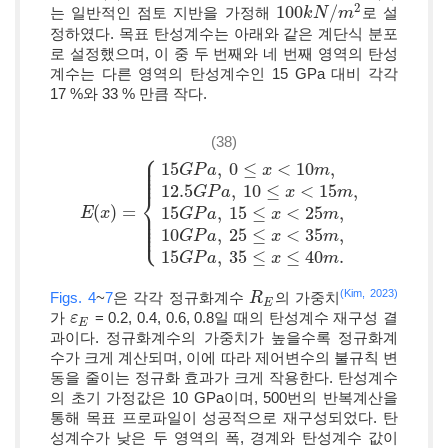
2
100
/
는 일반적인 점토 지반을 가정해
로 설
100
k
k
N
N
/
m
2
m
정하였다. 목표 탄성계수는 아래와 같은 계단식 분포
로 설정했으며, 이 중 두 번째와 네 번째 영역의 탄성
계수는 다른 영역의 탄성계수인 15 GPa 대비 각각
17 %와 33 % 만큼 작다.
(38)
⎧
⎪
⎪
⎪
15
,
0
≤
<
10
,
⎪
G
P
a
x
m
⎪
12.5
,
10
≤
<
15
,
G
P
a
x
m
⎨
(
)
=
⎪
15
,
15
≤
<
25
,
E
E
(
x
x
)
=
{
15
G
P
a
,
0
≤
x
<
10
m
,
12.5
G
P
a
,
10
≤
x
<
15
m
,
15
G
P
a
,
15
≤
G
P
a
x
m
⎪
⎪
⎪
⎩
⎪
10
,
25
≤
<
35
,
G
P
a
x
m
15
,
35
≤
≤
40
.
G
P
a
x
m
(Kim, 2023)
Figs. 4
~
7
은 각각 정규화계수
의 가중치
R
R
E
E
가
= 0.2, 0.4, 0.6, 0.8일 때의 탄성계수 재구성 결
ε
ε
E
E
과이다. 정규화계수의 가중치가 높을수록 정규화계
수가 크게 계산되며, 이에 따라 제어변수의 불규칙 변
동을 줄이는 정규화 효과가 크게 작용한다. 탄성계수
의 초기 가정값은 10 GPa이며, 500번의 반복계산을
통해 목표 프로파일이 성공적으로 재구성되었다. 탄
성계수가 낮은 두 영역의 폭, 경계와 탄성계수 값이