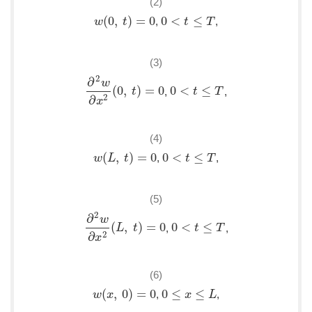
(2)
(
0
,
)
=
0
0
<
≤
,
,
w
w
(
0
,
t
)
=
t
0
0
<
t
≤
T
t
T
(3)
2
∂
w
(
0
,
)
=
0
0
<
≤
,
,
∂
2
w
∂
x
2
(
0
,
t
t
)
=
0
0
<
t
≤
T
t
T
2
∂
x
(4)
(
,
)
=
0
0
<
≤
,
,
w
w
(
L
L
,
t
)
=
t
0
0
<
t
≤
T
t
T
(5)
2
∂
w
(
,
)
=
0
0
<
≤
,
,
∂
2
w
∂
x
2
L
(
L
,
t
)
t
=
0
0
<
t
≤
T
t
T
2
∂
x
(6)
(
,
0
)
=
0
0
≤
≤
,
,
w
w
(
x
x
,
0
)
=
0
0
≤
x
≤
L
x
L