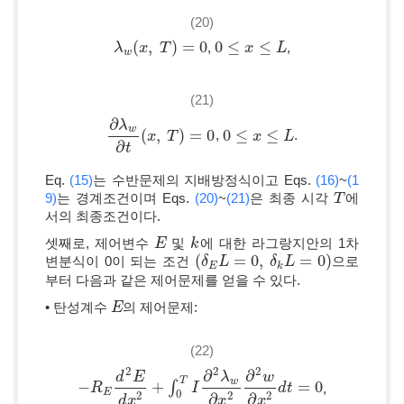
(20)
(
,
)
=
0
0
≤
≤
,
,
λ
λ
w
(
x
x
,
T
)
=
T
0
0
≤
x
≤
L
x
L
w
(21)
∂
λ
w
(
,
)
=
0
0
≤
≤
,
.
∂
λ
w
∂
t
(
x
x
,
T
)
T
=
0
0
≤
x
≤
L
x
L
∂
t
Eq.
(15)
는 수반문제의 지배방정식이고 Eqs.
(16)
~
(1
9)
는 경계조건이며 Eqs.
(20)
~
(21)
은 최종 시각
에
T
T
서의 최종조건이다.
셋째로, 제어변수
및
에 대한 라그랑지안의 1차
E
E
k
k
(
=
0
,
=
0
)
변분식이 0이 되는 조건
으로
(
δ
δ
E
L
L
=
0
,
δ
k
L
=
δ
0
)
L
E
k
부터 다음과 같은 제어문제를 얻을 수 있다.
• 탄성계수
의 제어문제:
E
E
(22)
2
2
2
∂
∂
d
E
λ
w
T
w
−
+
∫
=
0
,
−
R
R
E
d
2
E
d
x
2
+
∫
0
T
I
∂
2
I
λ
w
∂
x
2
∂
2
w
∂
x
2
d
d
t
t
=
0
E
0
2
2
2
∂
∂
d
x
x
x