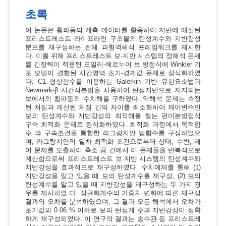
초록
이 논문은 휨파동의 계측 데이터를 활용하여 지반에 매설된
프리스트레스트 라이프라인 구조물의 탄성계수와 지반강성
분포를 재구성하는 전체 파형역해석 프레임워크를 제시한
다. 이를 위해 프리스트레스트 보-지반 시스템의 정해석 문제
를 긴장력이 적용된 오일러-베르누이 보 방정식에 Winkler 기
초 모델이 결합된 시간영역 초기-경계값 문제로 정식화하였
다. C1 형상함수를 이용하는 Galerkin 기반 유한요소법과
Newmark-β 시간적분법을 사용하여 탄성지반으로 지지되는
보에서의 휨파동의 수치해를 구하였다. 역해석 문제는 측정
된 처짐과 계산된 처짐 간의 차이를 최소화하여 제어변수인
보의 탄성계수와 지반강성의 최적해를 찾는 편미분방정식
구속 최적화 문제로 정식화하였다. 최적화 과정에서 목적함
수 와 구속조건을 통합한 라그랑지안 범함수를 구성하였으
며, 라그랑지안의 일차 최적화 조건으로부터 상태, 수반, 제
어 문제를 도출하여 축소 공 간에서 이 문제들을 반복적으로
계산함으로써 프리스트레스트 보-지반 시스템의 탄성계수와
지반강성을 효과적으로 재구성하였다. 수치예제를 통해 (1)
지반강성을 알고 있을 때 보의 탄성계수를 재구성, (2) 보의
탄성계수를 알고 있을 때 지반강성을 재구성하는 두 가지 경
우를 제시하였 다. 정규화계수의 가중치 변화에 따른 재구성
결과의 오차를 분석하였으며, 그 결과 모든 해석에서 오차가
초기값의 0.06 % 이하로 보의 탄성계 수와 지반강성이 정확
하게 재구성되었다. 이 연구의 결과는 송수관 등 프리스트레