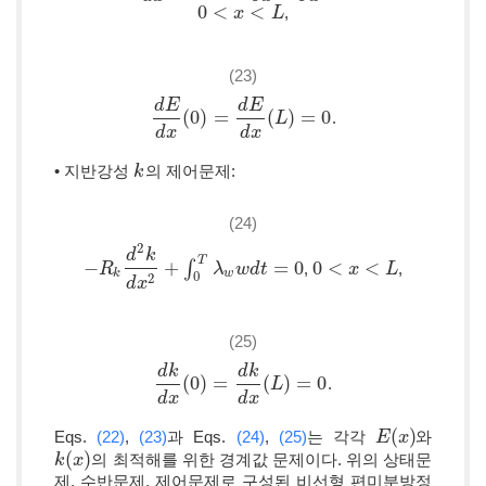
0
<
<
,
0
<
x
<
x
L
L
(23)
d
E
d
E
(
0
)
=
(
)
=
0
.
d
E
d
x
(
0
)
=
d
E
d
x
(
L
)
=
L
0
d
x
d
x
• 지반강성
의 제어문제:
k
k
(24)
2
d
k
T
−
+
∫
=
0
0
<
<
,
,
−
R
R
k
d
2
k
d
x
2
+
∫
0
T
λ
w
λ
w
d
w
t
=
d
0
t
0
<
x
<
x
L
L
k
w
0
2
d
x
(25)
d
k
d
k
(
0
)
=
(
)
=
0
.
d
k
d
x
(
0
)
=
d
k
d
x
(
L
)
L
=
0
d
x
d
x
(
)
Eqs.
(22)
,
(23)
과 Eqs.
(24)
,
(25)
는 각각
와
E
E
(
x
x
)
(
)
의 최적해를 위한 경계값 문제이다. 위의 상태문
k
k
(
x
x
)
제, 수반문제, 제어문제로 구성된 비선형 편미분방정