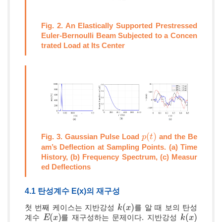
Fig. 2. An Elastically Supported Prestressed
Euler-Bernoulli Beam Subjected to a Concen
trated Load at Its Center
(
)
Fig. 3. Gaussian Pulse Load
and the Be
p
p
(
t
t
)
am’s Deflection at Sampling Points. (a) Time
History, (b) Frequency Spectrum, (c) Measur
ed Deflections
4.1 탄성계수 E(x)의 재구성
(
)
첫 번째 케이스는 지반강성
를 알 때 보의 탄성
k
k
(
x
x
)
(
)
(
)
계수
를 재구성하는 문제이다. 지반강성
E
E
(
x
x
)
k
k
(
x
x
)