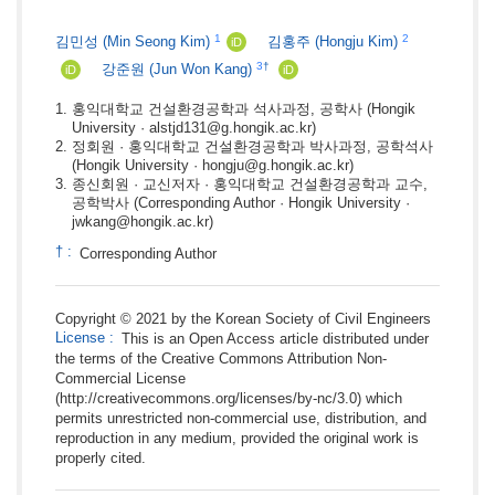
1
2
김민성
(Min Seong Kim)
김홍주
(Hongju Kim)
iD
3
†
강준원
(Jun Won Kang)
iD
iD
홍익대학교 건설환경공학과 석사과정, 공학사
(Hongik
University · alstjd131@g.hongik.ac.kr)
정회원 · 홍익대학교 건설환경공학과 박사과정, 공학석사
(Hongik University · hongju@g.hongik.ac.kr)
종신회원 · 교신저자 · 홍익대학교 건설환경공학과 교수,
공학박사
(Corresponding Author · Hongik University ·
jwkang@hongik.ac.kr)
†
:
Corresponding Author
Copyright © 2021 by the Korean Society of Civil Engineers
License
:
This is an Open Access article distributed under
the terms of the Creative Commons Attribution Non-
Commercial License
(http://creativecommons.org/licenses/by-nc/3.0) which
permits unrestricted non-commercial use, distribution, and
reproduction in any medium, provided the original work is
properly cited.