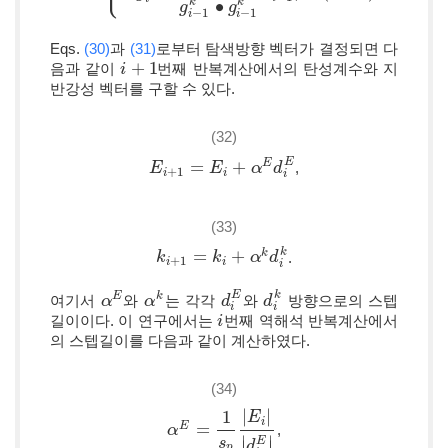
∙
k
k
g
g
−
1
−
1
i
i
Eqs.
(30)
과
(31)
로부터 탐색방향 벡터가 결정되면 다
+
1
음과 같이
번째 반복계산에서의 탄성계수와 지
i
i
+
1
반강성 벡터를 구할 수 있다.
(32)
E
=
+
E
,
E
E
i
+
1
=
E
i
+
E
α
E
d
i
E
α
d
+
1
i
i
i
(33)
k
=
+
k
.
k
k
i
+
1
=
k
i
+
k
α
k
d
i
k
α
d
+
1
i
i
i
E
k
E
k
여기서
와
는 각각
와
방향으로의 스텝
α
α
E
α
α
k
d
d
i
E
d
d
i
k
i
i
길이이다. 이 연구에서는
번째 역해석 반복계산에서
i
i
의 스텝길이를 다음과 같이 계산하였다.
(34)
|
|
1
E
i
=
E
,
α
α
E
=
1
s
p
|
E
i
|
|
d
i
E
|
∣
∣
E
s
d
p