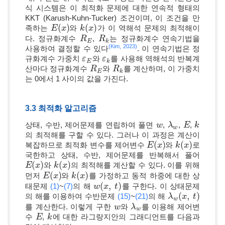
식 시스템은 이 최적화 문제에 대한 연속적 형태의
KKT (Karush-Kuhn-Tucker) 조건이며, 이 조건을 만
(
)
(
)
족하는
와
가 이 역해석 문제의 최적해이
E
E
(
x
x
)
k
k
(
x
x
)
다. 정규화계수
,
는 정규화계수 연속기법을
R
R
E
R
R
k
E
k
(Kim, 2023)
사용하여 결정할 수 있다
. 이 연속기법은 정
규화계수 가중치
와
를 사용해 역해석의 반복계
ε
ε
E
ε
ε
k
E
k
산마다 정규화계수
와
를 계산하며, 이 가중치
R
R
E
R
R
k
E
k
는 0에서 1 사이의 값을 가진다.
3.3 최적화 알고리즘
상태, 수반, 제어문제를 연립하여 풀면
,
,
,
w
w
λ
λ
w
E
E
k
k
w
의 최적해를 구할 수 있다. 그러나 이 과정은 계산이
(
)
(
)
복잡하므로 최적화 변수를 제어변수
와
로
E
E
(
x
x
)
k
k
(
x
x
)
국한하고 상태, 수반, 제어문제를 반복해서 풀어
(
)
(
)
와
의 최적해를 계산할 수 있다. 이를 위해
E
E
(
x
x
)
k
k
(
x
x
)
(
)
(
)
먼저
와
를 가정하고 동적 하중에 대한 상
E
E
(
x
x
)
k
k
(
x
x
)
(
,
)
태문제
(1)
~
(7)
의 해
를 구한다. 이 상태문제
w
w
(
x
x
,
t
)
t
(
,
)
의 해를 이용하여 수반문제
(15)
~
(21)
의 해
λ
λ
w
(
x
x
,
t
)
t
w
를 계산한다. 이렇게 구한
와
를 이용해 제어변
w
w
λ
λ
w
w
수
,
에 대한 라그랑지안의 그래디언트를 다음과
E
E
k
k