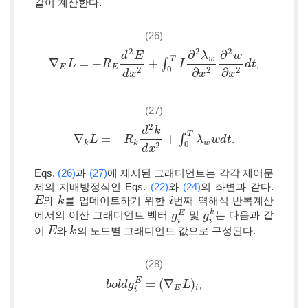
같이 계산한다.
(26)
2
2
2
∂
∂
d
E
λ
w
T
w
∇
=
−
+
∫
,
∇
E
L
L
=
−
R
E
d
2
R
E
d
x
2
+
∫
0
T
I
∂
2
λ
w
∂
I
x
2
∂
2
w
∂
x
2
d
t
d
t
E
E
0
2
2
2
∂
∂
d
x
x
x
(27)
2
d
k
T
∇
=
−
+
∫
.
∇
k
L
L
=
−
R
k
d
2
R
k
d
x
2
+
∫
0
T
λ
w
w
d
λ
t
w
d
t
k
k
w
0
2
d
x
Eqs.
(26)
과
(27)
에 제시된 그래디언트는 각각 제어문
제의 지배방정식인 Eqs.
(22)
와
(24)
의 좌변과 같다.
와
를 업데이트하기 위한
번째 역해석 반복계산
E
E
k
k
i
i
k
E
에서의 이산 그래디언트 벡터
및
는 다음과 같
g
g
i
E
g
g
i
k
i
i
이
와
의 노드별 그래디언트 값으로 구성된다.
E
E
k
k
(28)
E
=
(
∇
)
,
b
b
o
o
l
l
d
d
g
g
i
E
=
(
∇
E
L
)
i
L
E
i
i