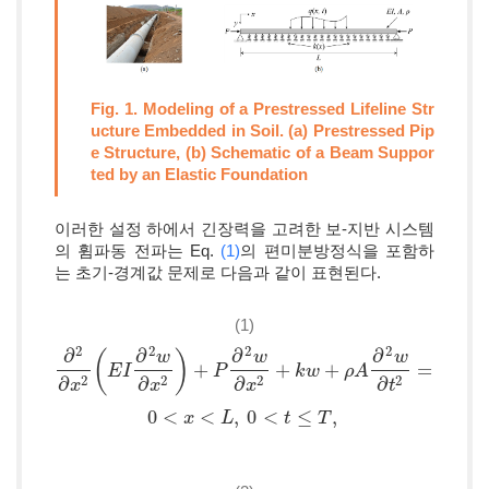
Fig. 1. Modeling of a Prestressed Lifeline Str
ucture Embedded in Soil. (a) Prestressed Pip
e Structure, (b) Schematic of a Beam Suppor
ted by an Elastic Foundation
이러한 설정 하에서 긴장력을 고려한 보-지반 시스템
의 휨파동 전파는 Eq.
(1)
의 편미분방정식을 포함하
는 초기-경계값 문제로 다음과 같이 표현된다.
(1)
2
2
2
2
∂
∂
∂
∂
(
)
w
w
w
+
+
+
=
(
,
∂
2
∂
x
2
(
E
E
I
∂
I
2
w
∂
x
2
)
+
P
∂
2
P
w
∂
x
2
+
k
w
+
ρ
k
A
w
∂
2
w
∂
ρ
t
2
A
=
q
(
x
,
t
)
q
x
t
2
2
2
2
∂
∂
∂
∂
x
x
x
t
0
<
<
,
0
<
≤
,
0
<
x
<
x
L
,
0
<
t
≤
L
T
,
t
T