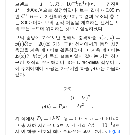
−
4
4
=
3.33
×
10
모멘트
이며, 긴장력
I
I
=
3.33
×
10
−
4
m
4
m
=
800
으로 설정하였다. 보는 길이가 0.05 m
P
P
=
800
k
N
k
N
1
인
요소로 이산화하였으며, 그 결과 요소의 총 수
C
C
1
는 800개이다. 보의 동적 처짐을 계측하는 센서는 보
의 모든 노드에 위치하는 것으로 설정하였다.
(
,
)
=
보의 중앙에 가우시안 형태의 충격하중
q
q
(
x
x
,
t
)
=
t
(
)
(
−
20
)
을 가해 구한 센서에서의 동적 처짐
p
p
(
t
t
)
δ
δ
(
x
−
x
20
)
응답을 계측 데이터로 활용하였다. 이 계측 데이터는
(
)
(
)
와
가 목표 프로파일과 같다는 가정 하에
E
E
(
x
x
)
k
k
(
x
x
)
구한 처짐의 수지해이다.
는 Dirac-delta 함수이고,
δ
δ
(
)
이 수치예제에 사용된 가우시안 하중
는 다음과
p
p
(
t
t
)
같다.
(36)
2
(
−
)
t
t
0
−
2
2
(
)
=
s
.
p
p
(
t
t
)
=
P
0
e
P
−
(
t
e
−
t
0
)
2
2
s
2
0
=
1
=
0.01
=
0.001
위 식에서
,
,
이
P
P
0
=
1
k
N
k
N
t
t
0
=
0.01
s
s
s
s
=
0.001
s
s
0
0
−
4
△
=
10
고 총 재하 시간은 0.5초, 시간 간격
로
△
t
t
=
10
−
4
s
s
서 이 하중 신호의 최대 주파수는 600 Hz이다.
Fig. 3