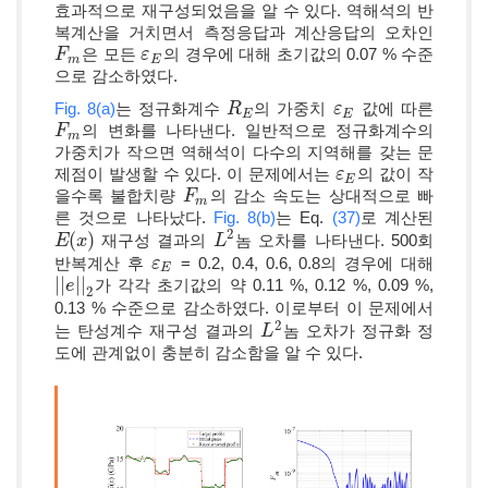
효과적으로 재구성되었음을 알 수 있다. 역해석의 반
복계산을 거치면서 측정응답과 계산응답의 오차인
은 모든
의 경우에 대해 초기값의 0.07 % 수준
F
F
m
ε
ε
E
m
E
으로 감소하였다.
Fig. 8(a)
는 정규화계수
의 가중치
값에 따른
R
R
E
ε
ε
E
E
E
의 변화를 나타낸다. 일반적으로 정규화계수의
F
F
m
m
가중치가 작으면 역해석이 다수의 지역해를 갖는 문
제점이 발생할 수 있다. 이 문제에서는
의 값이 작
ε
ε
E
E
을수록 불합치량
의 감소 속도는 상대적으로 빠
F
F
m
m
른 것으로 나타났다.
Fig. 8(b)
는 Eq.
(37)
로 계산된
2
(
)
재구성 결과의
놈 오차를 나타낸다. 500회
E
E
(
x
x
)
L
L
2
반복계산 후
= 0.2, 0.4, 0.6, 0.8의 경우에 대해
ε
ε
E
E
|
|
|
|
가 각각 초기값의 약 0.11 %, 0.12 %, 0.09 %,
|
|
e
e
|
|
2
2
0.13 % 수준으로 감소하였다. 이로부터 이 문제에서
2
는 탄성계수 재구성 결과의
놈 오차가 정규화 정
L
L
2
도에 관계없이 충분히 감소함을 알 수 있다.