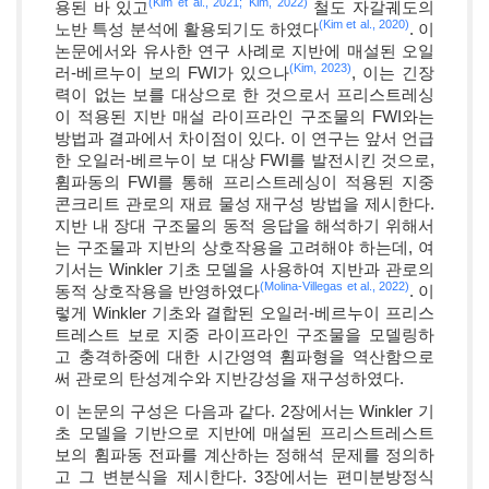
(Kim et al., 2021;
Kim, 2022)
용된 바 있고
철도 자갈궤도의
(Kim et al., 2020)
노반 특성 분석에 활용되기도 하였다
. 이
논문에서와 유사한 연구 사례로 지반에 매설된 오일
(Kim, 2023)
러-베르누이 보의 FWI가 있으나
, 이는 긴장
력이 없는 보를 대상으로 한 것으로서 프리스트레싱
이 적용된 지반 매설 라이프라인 구조물의 FWI와는
방법과 결과에서 차이점이 있다. 이 연구는 앞서 언급
한 오일러-베르누이 보 대상 FWI를 발전시킨 것으로,
휨파동의 FWI를 통해 프리스트레싱이 적용된 지중
콘크리트 관로의 재료 물성 재구성 방법을 제시한다.
지반 내 장대 구조물의 동적 응답을 해석하기 위해서
는 구조물과 지반의 상호작용을 고려해야 하는데, 여
기서는 Winkler 기초 모델을 사용하여 지반과 관로의
(Molina-Villegas et al., 2022)
동적 상호작용을 반영하였다
. 이
렇게 Winkler 기초와 결합된 오일러-베르누이 프리스
트레스트 보로 지중 라이프라인 구조물을 모델링하
고 충격하중에 대한 시간영역 휨파형을 역산함으로
써 관로의 탄성계수와 지반강성을 재구성하였다.
이 논문의 구성은 다음과 같다. 2장에서는 Winkler 기
초 모델을 기반으로 지반에 매설된 프리스트레스트
보의 휨파동 전파를 계산하는 정해석 문제를 정의하
고 그 변분식을 제시한다. 3장에서는 편미분방정식