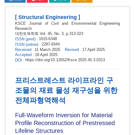
[
]
Structural Engineering
KSCE Journal of Civil and Environmental Engineering
Research
대한토목학회
Vol. 45,
No. 3,
p.
313
-
323
1015-6348
ISSN
(print)
:
2287-934X
ISSN
(online)
:
Received
:
11 March 2025
Revised
:
17 April 2025
Accepted
:
18 April 2025
https://doi.org/10.12652/Ksce.2025.45.3.0313
DOI
:
프리스트레스트 라이프라인 구
조물의 재료 물성 재구성을 위한
전체파형역해석
Full-Waveform Inversion for Material
Profile Reconstruction of Prestressed
Lifeline Structures