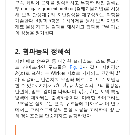
구속 최적화 문제를 정식화하고 부정확 라인 탐색법
및 conjugate gradient method (켤레기울기법)를 사용
해 보의 탄성계수와 지반강성을 재구성하는 과정을
기술한다. 4장과 5장은 수치예제를 통해 보와 지반의
재료 물성 재구성 결과를 제시하고 휨파동 FWI 기법
의 성능을 평가한다.
2. 휨파동의 정해석
지반 매설 송수관 등 다양한 프리스트레스트 콘크리
트 라이프라인 구조물은
Fig. 1
과 같이 지반강성
(
)
로 표현되는 Winkler 기초로 지지되고 긴장력
k
k
(
x
x
)
P
P
가 작용하는 단순지지 오일러-베르누이 보로 모델링
할 수 있다. 여기서
,
,
,
은 각각 보의 휨강성,
E
E
I
I
A
A
ρ
ρ
L
L
(
,
)
단면적, 밀도, 길이를 나타내며,
는 보의 특정
q
q
(
x
x
,
t
)
t
영역에 재하되는 충격하중이다. 이러한 라이프라인
구조물은 실제로는 연속 구조물에 가까우나 이 연구
에서는 프리스트레싱의 분절 시공을 고려하여 양 단
의 경계조건을 단순지지로 설정하였다.