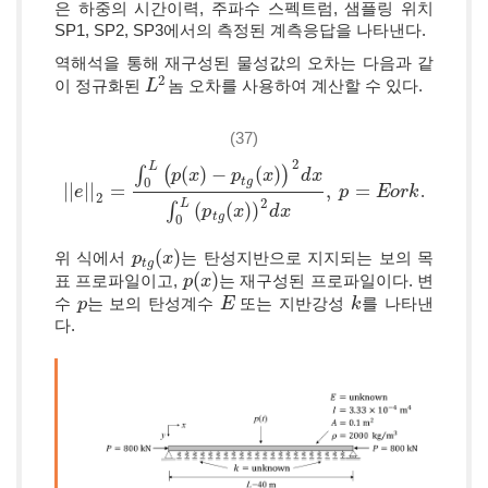
은 하중의 시간이력, 주파수 스펙트럼, 샘플링 위치
SP1, SP2, SP3에서의 측정된 계측응답을 나타낸다.
역해석을 통해 재구성된 물성값의 오차는 다음과 같
2
이 정규화된
놈 오차를 사용하여 계산할 수 있다.
L
L
2
(37)
2
L
∫
(
(
)
−
(
)
)
p
x
p
x
d
x
0
t
g
|
|
|
|
=
,
=
.
|
|
e
e
|
|
2
=
∫
0
L
(
p
(
x
)
−
p
t
g
(
x
)
)
2
d
x
∫
0
L
(
p
t
g
(
x
)
)
2
d
x
p
,
p
=
E
E
o
r
o
k
r
k
2
2
L
∫
(
(
)
)
p
x
d
x
t
g
0
(
)
위 식에서
는 탄성지반으로 지지되는 보의 목
p
p
t
g
(
x
x
)
t
g
(
)
표 프로파일이고,
는 재구성된 프로파일이다. 변
p
p
(
x
x
)
수
는 보의 탄성계수
또는 지반강성
를 나타낸
p
p
E
E
k
k
다.