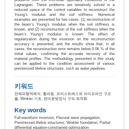
Lagrangian. These problems are iteratively solved in a
reduced space of the control variables to reconstruct the
Young’s modulus and the soil stiffness. Numerical
examples are presented for two cases: (1) reconstruction of
the beam’s Young’s modulus when the soil stiffness is
known, and (2) reconstruction of the soil stiffness when the
beam’s Young’s modulus is known. The effect of
regularization during the inversion on the reconstruction
accuracy is presented, and the results show that, in all
cases, the reconstruction error remains below 0.06 % of the
initial values, confirming the accurate recovery of the
material profiles. The methodology presented in this study
can be applied to the condition assessment of various
prestressed lifeline structures, such as water pipelines.
키워드
전체파형역해석, 휨파동, 프리스트레스트 라이프라인 구조
물, Winkler 기초, 편미분방정식 구속 최적화
Key words
Full-waveform inversion, Flexural wave propagation,
Prestressed lifeline structures, Winkler foundation, Partial
differential equation-constrained optimization