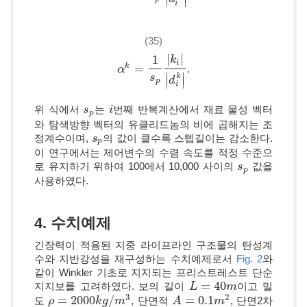
∣
∣
i
(35)
|
|
1
k
i
=
k
.
α
α
k
=
1
s
p
|
k
i
|
|
d
i
k
|
∣
∣
s
k
∣
∣
d
p
i
위 식에서
는
번째 반복계산에서 재료 물성 벡터
s
s
p
i
i
p
와 탐색방향 벡터의 유클리드놈의 비에 곱해지는 조
정계수이며,
의 값이 클수록 스텝길이는 감소한다.
s
s
p
p
이 연구에서는 제어변수의 수렴 속도를 적정 수준으
로 유지하기 위하여 100에서 10,000 사이의
값을
s
s
p
p
사용하였다.
4. 수치예제
긴장력이 적용된 지중 라이프라인 구조물의 탄성계
수와 지반강성을 재구성하는 수치예제로서
Fig. 2
와
같이 Winkler 기초로 지지되는 프리스트레스트 단순
=
40
지지보를 고려하였다. 보의 길이
이고 밀
L
L
=
40
m
m
3
2
=
2000
/
=
0.1
도
, 단면적
, 단면2차
ρ
ρ
=
2000
k
g
/
k
m
g
3
m
A
A
=
0.1
m
2
m