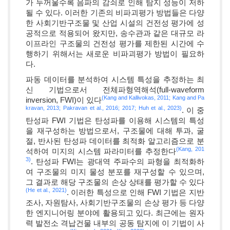
가 두꺼울수록 음파의 감쇠로 인해 탐지 성능이 저하
될 수 있다. 이러한 기존의 비파괴평가 방법들은 다양
한 사회기반구조물 및 산업 시설의 건전성 평가에 성
공적으로 적용되어 왔지만, 송수관과 같은 대규모 라
이프라인 구조물의 건전성 평가를 제한된 시간에 수
행하기 위해서는 새로운 비파괴평가 방법이 필요하
다.
파동 데이터를 분석하여 시스템 특성을 추정하는 최
신 기법으로서 전체파형역해석(full-waveform
(Kang and Kallivokas, 2011;
Kang and Pa
inversion, FWI)이 있다
kravan, 2013;
Pakravan et al., 2016;
2017;
Huh et al., 2023)
. 이 중
탄성파 FWI 기법은 탄성파를 이용해 시스템의 특성
을 재구성하는 방법으로서, 구조물에 대해 투과, 굴
절, 반사된 탄성파 데이터를 최적화 알고리즘으로 분
(Kang, 201
석하여 미지의 시스템 파라미터를 추정한다
3)
. 탄성파 FWI는 광대역 주파수의 파형을 최적화하
여 구조물의 미지 물성 분포를 재구성할 수 있으며,
그 결과로 해당 구조물의 손상 상태를 평가할 수 있다
(He et al., 2021)
. 이러한 특성으로 인해 FWI 기법은 지반
조사, 자원탐사, 사회기반구조물의 손상 평가 등 다양
한 엔지니어링 분야에 활용되고 있다. 최근에는 원자
력 발전소 격납건물 내부의 공동 탐지에 이 기법이 사