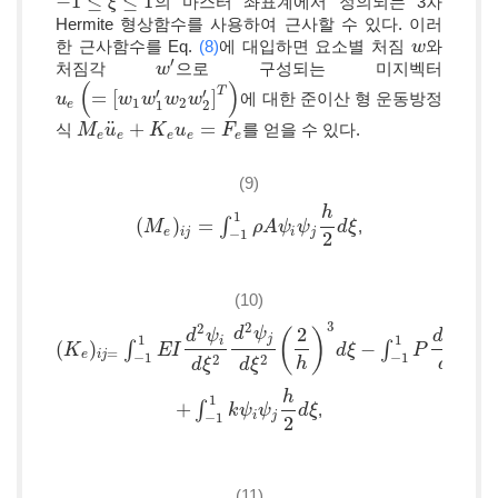
−
1
≤
≤
1
의 마스터 좌표계에서 정의되는 3차
−
1
≤
ξ
≤
1
ξ
Hermite 형상함수를 사용하여 근사할 수 있다. 이러
한 근사함수를 Eq.
(8)
에 대입하면 요소별 처짐
와
w
w
′
처짐각
으로 구성되는 미지벡터
w
w
′
(
)
′
′
T
=
[
]
에 대한 준이산 형 운동방정
u
u
e
(
=
[
w
1
w
w
1
′
w
w
2
w
w
2
′
]
w
T
)
1
2
1
2
e
¨
+
=
식
를 얻을 수 있다.
M
M
e
u
u
¨
e
+
K
e
K
u
e
=
u
F
e
F
e
e
e
e
e
(9)
h
1
(
)
=
∫
,
(
M
M
e
)
i
j
=
∫
−
1
1
ρ
A
ψ
i
ρ
ψ
A
j
h
ψ
2
d
ψ
ξ
d
ξ
e
i
j
i
j
−
1
2
(10)
3
2
2
2
d
ψ
d
ψ
(
)
d
ψ
d
ψ
1
1
j
i
i
(
)
∫
−
∫
(
K
K
e
)
i
j
=
∫
−
1
1
E
I
d
E
2
ψ
I
i
d
ξ
2
d
2
ψ
j
d
ξ
2
(
2
h
)
3
d
ξ
−
∫
d
−
ξ
1
1
P
d
ψ
i
d
ξ
P
d
ψ
j
d
ξ
2
h
d
ξ
=
e
i
j
−
1
−
1
2
2
h
d
ξ
d
ξ
d
ξ
d
ξ
h
1
+
∫
,
+
∫
−
1
1
k
ψ
k
i
ψ
ψ
j
h
ψ
2
d
ξ
d
ξ
i
j
−
1
2
(11)