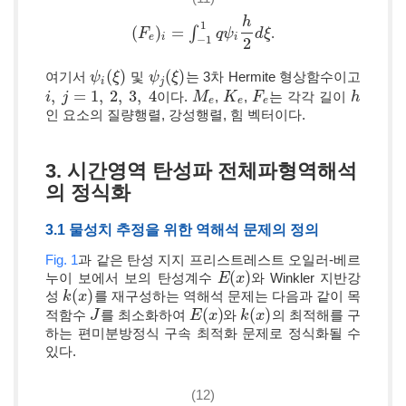
h
1
(
)
=
∫
.
(
F
F
e
)
i
=
∫
−
1
1
q
ψ
i
h
q
2
ψ
d
ξ
d
ξ
e
i
i
−
1
2
(
)
(
)
여기서
및
는 3차 Hermite 형상함수이고
ψ
ψ
i
(
ξ
ξ
)
ψ
ψ
j
(
ξ
ξ
)
i
j
,
=
1
,
2
,
3
,
4
이다.
,
,
는 각각 길이
i
i
,
j
=
j
1
,
2
,
3
,
4
M
M
e
K
K
e
F
F
e
h
h
e
e
e
인 요소의 질량행렬, 강성행렬, 힘 벡터이다.
3. 시간영역 탄성파 전체파형역해석
의 정식화
3.1 물성치 추정을 위한 역해석 문제의 정의
Fig. 1
과 같은 탄성 지지 프리스트레스트 오일러-베르
(
)
누이 보에서 보의 탄성계수
와 Winkler 지반강
E
E
(
x
x
)
(
)
성
를 재구성하는 역해석 문제는 다음과 같이 목
k
k
(
x
x
)
(
)
(
)
적함수
를 최소화하여
와
의 최적해를 구
J
J
E
E
(
x
x
)
k
k
(
x
x
)
하는 편미분방정식 구속 최적화 문제로 정식화될 수
있다.
(12)