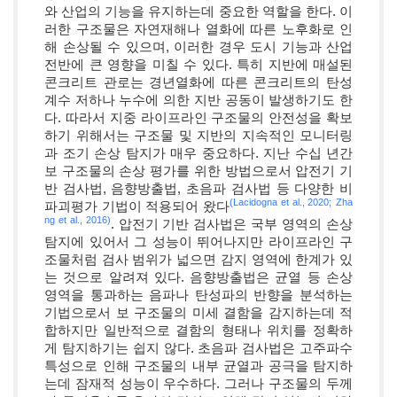
와 산업의 기능을 유지하는데 중요한 역할을 한다. 이
러한 구조물은 자연재해나 열화에 따른 노후화로 인
해 손상될 수 있으며, 이러한 경우 도시 기능과 산업
전반에 큰 영향을 미칠 수 있다. 특히 지반에 매설된
콘크리트 관로는 경년열화에 따른 콘크리트의 탄성
계수 저하나 누수에 의한 지반 공동이 발생하기도 한
다. 따라서 지중 라이프라인 구조물의 안전성을 확보
하기 위해서는 구조물 및 지반의 지속적인 모니터링
과 조기 손상 탐지가 매우 중요하다. 지난 수십 년간
보 구조물의 손상 평가를 위한 방법으로서 압전기 기
반 검사법, 음향방출법, 초음파 검사법 등 다양한 비
(Lacidogna et al., 2020;
Zha
파괴평가 기법이 적용되어 왔다
ng et al., 2016)
. 압전기 기반 검사법은 국부 영역의 손상
탐지에 있어서 그 성능이 뛰어나지만 라이프라인 구
조물처럼 검사 범위가 넓으면 감지 영역에 한계가 있
는 것으로 알려져 있다. 음향방출법은 균열 등 손상
영역을 통과하는 음파나 탄성파의 반향을 분석하는
기법으로서 보 구조물의 미세 결함을 감지하는데 적
합하지만 일반적으로 결함의 형태나 위치를 정확하
게 탐지하기는 쉽지 않다. 초음파 검사법은 고주파수
특성으로 인해 구조물의 내부 균열과 공극을 탐지하
는데 잠재적 성능이 우수하다. 그러나 구조물의 두께