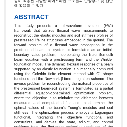
싱이 적용된 다양한 라이프라인 구조물의 손상평가 및 진단
에 활용될 수 있다.
ABSTRACT
This study presents a full-waveform inversion (FWI)
framework that utilizes flexural wave measurements to
reconstruct the elastic modulus and soil stiffness profiles of
prestressed lifeline structures embedded in the ground. The
forward problem of a flexural wave propagation in the
prestressed beam-soil system is formulated as an initial-
boundary value problem, incorporating the Euler-Bernoulli
beam equation with a prestressing term and the Winkler
foundation model. The dynamic flexural response of a beam
supported by an elastic foundation is numerically computed
using the Galerkin finite element method with C1 shape
functions and the Newmark-β time integration scheme. The
inverse problem for reconstructing the material properties of
the prestressed beam-soil system is formulated as a partial
differential equation-constrained optimization problem,
where the objective is to minimize the difference between
measured and computed deflections to determine the
optimal values of the beam’s Young’s modulus and soil
stiffness. The optimization process employs a Lagrangian
functional, integrating the objective functional and
constraints, and derives the state, adjoint, and control
problems from the first-order optimality conditions of the