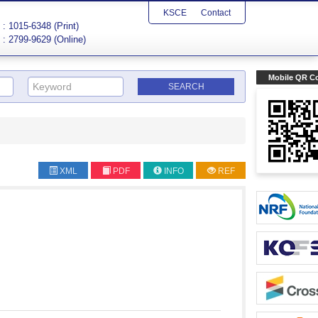
KSCE
Contact
: 1015-6348 (Print)
: 2799-9629 (Online)
Mobile QR C
XML
PDF
INFO
REF