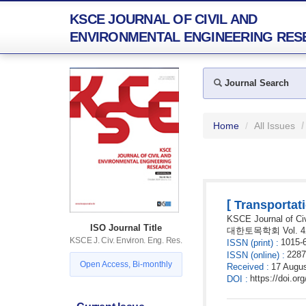
KSCE JOURNAL OF CIVIL AND
ENVIRONMENTAL ENGINEERING RES
Journal Search
Home
All Issues
[
Transportat
KSCE Journal of Ci
ISO Journal Title
대한토목학회
Vol. 
KSCE J. Civ. Environ. Eng. Res.
1015-
ISSN
(print)
:
2287
ISSN
(online)
:
Open Access, Bi-monthly
Received
:
17 Augu
https://doi.o
DOI
: