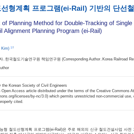
형계획 프로그램(ei-Rail) 기반의 단선
of Planning Method for Double-Tracking of Single
ail Alignment Planning Program (ei-Rail)
1
†
n Kim)
자․한국철도기술연구원 책임연구원
(Corresponding Author․Korea Railroad Res
uthor
 the Korean Society of Civil Engineers
n Open Access article distributed under the terms of the Creative Commons A
mons.org/licenses/by-nc/3.0) which permits unrestricted non-commercial use, d
properly cited.
지능형 철도선형계획 프로그램(ei-Rail)은 주로 해외의 신규 철도건설사업 사전