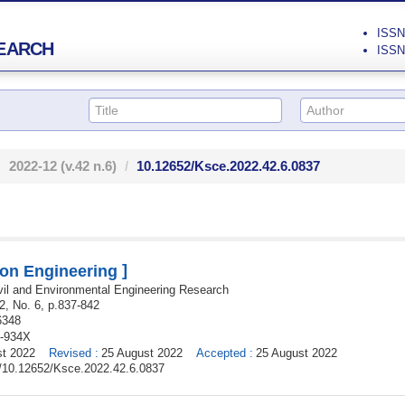
ISSN 
EARCH
ISSN 
2022-12
(v.42 n.6)
10.12652/Ksce.2022.42.6.0837
]
ion Engineering
vil and Environmental Engineering Research
42,
No. 6,
p.
837
-
842
6348
-934X
st 2022
Revised
:
25 August 2022
Accepted
:
25 August 2022
rg/10.12652/Ksce.2022.42.6.0837