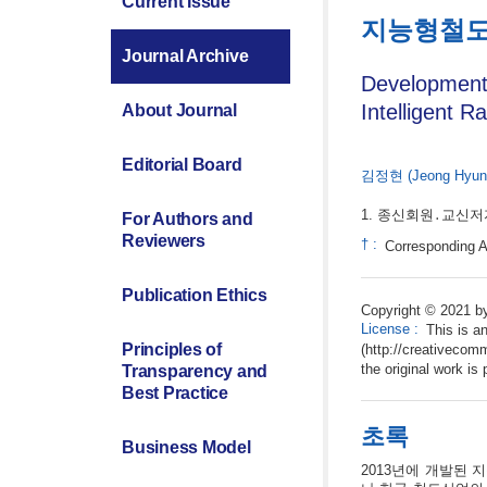
Current Issue
지능형철도선
Journal Archive
Development 
Intelligent R
About Journal
Editorial Board
김정현
(Jeong Hyu
종신회원․교신저
For Authors and
Reviewers
†
:
Corresponding A
Publication Ethics
Copyright © 2021 by
License
:
This is a
Principles of
(http://creativecom
the original work is 
Transparency and
Best Practice
초록
Business Model
2013년에 개발된 