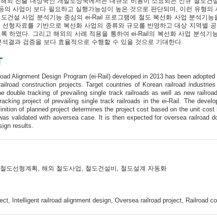
 해외 진출 대상국인 개발도상국에서는 대규모 비용이 소요되는 신규 철도건설
등의 사업이 보다 필요하고 실행가능성이 높은 것으로 판단되며, 이런 유형의 
도건설 사업 분석기능 중심의 ei-Rail 프로그램에 철도 복선화 사업 분석기
도 선형자료를 기반으로 복선화 사업의 종류와 규모를 반영하고 대상 지역별 
록 하였다. 그리고 해외의 사례 적용을 통하여 ei-Rail의 복선화 사업 분석
분석결과 검증을 보다 효율적으로 수행할 수 있을 것으로 기대한다.
T
lroad Alignment Design Program (ei-Rail) developed in 2013 has been adopted i
railroad construction projects. Target countries of Korean railroad industrie
 double tracking of prevailing single track railroads as well as new railroad
racking project of prevailing single track railroads in the ei-Rail. The deve
finition of planned project determines the project cost based on the unit cos
as validated with aoversea case. It is then expected for oversea railroad dou
sign results.
 철도선형계획, 해외 철도사업, 철도건설비, 철도설계 자동화
ect, Intelligent railroad alignment design, Oversea railroad project, Railroad c