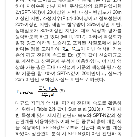
하여 지하수위 상부 지반, 주상도상의 표준관입시험
값(SPT-N값)이 20이상인 지반, 대상지반심도가 20m
이상인 지반, 소성지수(PI)가 10이상이고 점토성분이
20%이상인 지반, 세립토 함유량이 35%이상인 지반,
상대밀도가 80%이상인 지반에 대해 액상화 평가를
생략하도록 하고 있다 (MLIT, 2017). 따라서 액상화가
일정 강도 이하의 느슨하고 포화된 사질토에서 발생
한다는 점을 고려하여
,
이 아닌 액상화 가능
층의 평균 전단파 속도를 Eq. (9)과 같이 산술평균으
로 계산하고 상관관계 분석에 이용하였다. 여기서 액
상화 가능 층은 국내 내진설계 기준의 액상화 평가 생
략 기준을 참고하여 SPT-N값이 20미만이고, 심도가
20m 미만인 포화된 사질토 지반으로 하였다.
(9)
대규모 지역의 액상화 평가에 전단파 속도를 활용하
기 위해서 Table 2와 같이 Sun et al.(2013)이 국내 지
반 특성에 맞게 제시한 전단파 속도와 SPT-N값의 상
관관계를 이용하였다. 이때 모든 종류의 흙에 대한 식
을 적용하여 SPT-N값으로부터 전단파 속도를 계산
하였다. 상관관계 분석 시 SPT-N값이 아닌 전단파 속