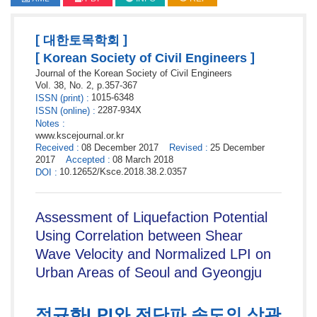
[
]
대한토목학회
[
]
Korean Society of Civil Engineers
Journal of the Korean Society of Civil Engineers
Vol. 38,
No. 2,
p.
357
-
367
1015-6348
ISSN
(print)
:
2287-934X
ISSN
(online)
:
Notes
:
www.kscejournal.or.kr
Received
:
08 December 2017
Revised
:
25 December
2017
Accepted
:
08 March 2018
10.12652/Ksce.2018.38.2.0357
DOI
:
Assessment of Liquefaction Potential
Using Correlation between Shear
Wave Velocity and Normalized LPI on
Urban Areas of Seoul and Gyeongju
정규화LPI와 전단파 속도의 상관