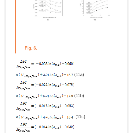
Fig. 6.
(11a)
(11b)
(11c)