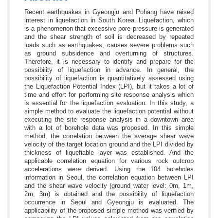
Recent earthquakes in Gyeongju and Pohang have raised
interest in liquefaction in South Korea. Liquefaction, which
is a phenomenon that excessive pore pressure is generated
and the shear strength of soil is decreased by repeated
loads such as earthquakes, causes severe problems such
as ground subsidence and overturning of structures.
Therefore, it is necessary to identify and prepare for the
possibility of liquefaction in advance. In general, the
possibility of liquefaction is quantitatively assessed using
the Liquefaction Potential Index (LPI), but it takes a lot of
time and effort for performing site response analysis which
is essential for the liquefaction evaluation. In this study, a
simple method to evaluate the liquefaction potential without
executing the site response analysis in a downtown area
with a lot of borehole data was proposed. In this simple
method, the correlation between the average shear wave
velocity of the target location ground and the LPI divided by
thickness of liquefiable layer was established. And the
applicable correlation equation for various rock outcrop
accelerations were derived. Using the 104 boreholes
information in Seoul, the correlation equation between LPI
and the shear wave velocity (ground water level: 0m, 1m,
2m, 3m) is obtained and the possibility of liquefaction
occurrence in Seoul and Gyeongju is evaluated. The
applicability of the proposed simple method was verified by