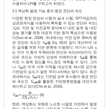
이용하여 LPI를 구하고자 하였다.
3.1 액상화 발생 가능 층의 평균 전단파 속도
다양한 현장 탄성파 시험과 실내 시험, SPT-N값과의
상관관계식을 이용하여 획득할 수 있는 전단파 속도(
)는 지반 및 지진공학 분야에서 내진 설계 및 내진
성능 평가를 위한 대표적 지반 동적 특성으로 이용된
다(Sun et al., 2008). 국내에서는 지반 상부 30m의 평
균 전단파 속도인
을 Eq. (8)와 같이 계산하여 내
진 설계를 위한 지반 분류에 이용한다. 여기서
와
는 각각 각 층의 두께(m)와 전단파 속도(m/s)이다. 전
단파 속도는 지반의 강성에 비례하므로
을 통해
지진 시 증폭 정도를 어느정도 예측할 수 있다. 그러
나
은 미국 서부 지역을 대상으로 제시된 값으로
기반암의 심도가 얕은 우리나라에는 맞지 않다. 최근
국내에서는
대신 기반암 상부 토사층의 평균 전단
파 속도인
을 활용한 지반분류방법을 대안으로
제시하고 있다(Cho et al., 2016).
(8)
한편, 액상화는 포화된 느슨한 사질토 지반에서 발생
한다. 국내 도시철도 내진설계 기준에서는 이를 고려