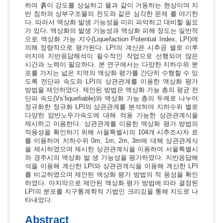
하여 흙이 강도를 상실하고 물과 같이 거동하는 현상이며 지
반 침하와 상부구조물의 전도와 같은 심각한 문제 를 야기한
다. 따라서 액상화 발생 가능성을 미리 파악하고 대비할 필요
가 있다. 액상화의 발생 가능성과 액상화 피해 정도는 일반적
으로 액상화 가능 지수(Liquefaction Potential Index, LPI)에
의해 정량적으로 평가된다. LPI의 계산은 시추공 별로 이루
어지며 지반응답해석이 필수적인 작업으로 선행되어 많은
시간과 노력이 필요하다. 본 연구에서는 다양한 지하수위 분
포를 가지는 넓은 지역의 액상화 평가를 간단히 수행할 수 있
도록 전단파 속도와 LPI의 상관관계를 이용한 액상화 평가
방법을 제안하였다. 제안된 방법은 액상화 가능 층의 평균 전
단파 속도(Vs’liquefiable)와 액상화 가능 층의 두께로 나누어
정규화한 정규화 LPI의 상관관계를 분석하여 지하수위 별로
다양한 암반노두가속도에 대해 적용 가능한 상관관계식을
제시하고 이용한다. 상관관계를 이용한 액상화 평가 방법의
적용성을 확인하기 위해 서울특별시의 104개 시추조사자 료
를 이용하여 지하수위 0m, 1m, 2m, 3m에 대해 상관관계식
을 제시하였으며 제시한 상관관계식을 이용하여 서울특별시
와 경주시의 액상화 발 생 가능성을 평가하였다. 지반응답해
석을 이용해 계산한 LPI와 상관관계식을 이용해 계산한 LPI
를 비교하였으며 제안된 액상화 평가 방법의 적 용성을 확인
하였다. 마지막으로 제안된 액상화 평가 방법에 따라 결정된
LPI의 분포를 지구통계학적 기법인 크리깅을 통해 지도로 나
타내었다.
Abstract