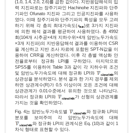
(1.0, 1.4, 2.0, 2.6)를 곱한 값이다. 지반응답해석의 입
력 지진파로는 장주기파인 Hachinohe 지진파와 단주
기파인 Ofunato 지진파 그리고 인공지진파를 사용하
였다. 이때 장주기파와 단주기파의 특성을 모두 고려
하기 위해 각 층의 최대가속도(
)로 3가지 지진파
에 의한 해석 결과를 평균하여 사용하였다. 총 4992
회(104개 시추공×4개 지하수위×4개 암반노두가속도
×3개 지진파)의 지반응답해석 결과를 이용하여 CSR
을 계산하고 지반 조사 자료에 포함된 SPT-N값을 이
용하여 CRR을 계산하였다. 이후 각 층별 액상화 안
전율로부터 정규화 LPI를 구하였다. 마지막으로
SPSS를 이용하여 Table 3과 같이 각 지하수위 조건
및 암반노두가속도에 대해 정규화 LPI와
의
상관성을 분석하였다. 분석 결과 한 가지 경우를 제외
하면 상관계수(R)가 0.5 이상이며 모든 조건에 대해
상관관계가 0.01수준에서 유의한 것으로 나타났다.
따라서 정규화 LPI와
가 선형의 상관관계를
가지는 것을 확인하였다.
Fig. 4는 암반노두가속도별
와 정규화 LPI의
분포를 보여주며 각 암반노두가속도에 대해
와 정규화 LPI의 관계식은 Eq. (10)과 같이 1
차식 형태로 표현할 수 있다.