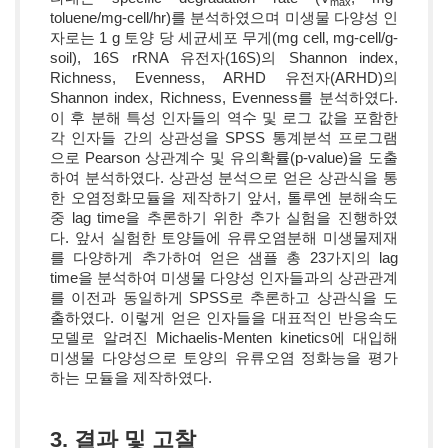
max
toluene/mg-cell/hr)를 분석하였으며 미생물 다양성 인
자로는 1 g 토양 당 세균세포 무게(mg cell, mg-cell/g-
soil), 16S rRNA 유전자(16S)의 Shannon index,
Richness, Evenness, ARHD 유전자(ARHD)의
Shannon index, Richness, Evenness를 분석하였다.
이 후 분해 특성 인자들의 역수 및 로그 값을 포함한
각 인자들 간의 상관성을 SPSS 통계분석 프로그램
으로 Pearson 상관계수 및 유의확률(p-value)을 도출
하여 분석하였다. 상관성 분석으로 얻은 상관식을 통
한 오염정화모듈을 제작하기 앞서, 톨루엔 분해속도
중 lag time을 추론하기 위한 추가 실험을 진행하였
다. 앞서 실험한 토양들에 유류오염분해 미생물제재
를 다양하게 추가하여 얻은 샘플 총 23가지의 lag
time을 분석하여 미생물 다양성 인자들과의 상관관계
를 이전과 동일하게 SPSS로 추론하고 상관식을 도
출하였다. 이렇게 얻은 인자들을 대표적인 반응속도
모델로 알려진 Michaelis-Menten kinetics에 대입해
미생물 다양성으로 토양의 유류오염 정화능을 평가
하는 모듈을 제작하였다.
3. 결과 및 고찰