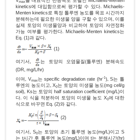
V
를 대표적인 반응속도 모델인 Michaelis-Menten
max
kinetics에 대입함으로써 평가할 수 있다. Michaelis-
Menten kinetics로 특정 톨루엔 농도를 목표 시간까지
분해하는데 필요한 미생물 양을 구할 수 있으며, 이를
실제 토양의 미생물양과 비교하여 토양의 자연정화
가능 여부를 평가한다. Michaelis-Menten kinetics는
Eq. (1)과 같다.
(1)
여기서,
는 토양의 오염물질(톨루엔) 분해속도
(DR, mg/L/hr)
-1
이며, V
는 specific degradation rate (hr
), S는 톨
max
루엔의 농도이고, X
는 토양의 미생물 농도(mg cell/g
0
soil), Ks는 토양의 half saturation coefficient (mg/L)이
다. 이 식을 적분하여 토양의 미생물 농도 X
에 대한
0
식으로 바꾸면 Eq. (2)와 같다.
(2)
여기서, S
는 토양의 초기 톨루엔 농도(mg/L)이고 S
0
는 t시간 후 톨루엔 농도(mg/L)이며 t는 분해시간(hr)