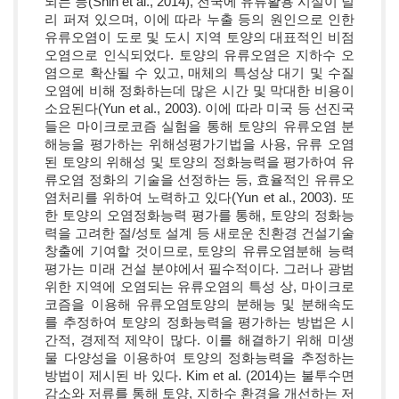
되는 등(Shin et al., 2014), 전국에 유류활용 시설이 널
리 퍼져 있으며, 이에 따라 누출 등의 원인으로 인한
유류오염이 도로 및 도시 지역 토양의 대표적인 비점
오염으로 인식되었다. 토양의 유류오염은 지하수 오
염으로 확산될 수 있고, 매체의 특성상 대기 및 수질
오염에 비해 정화하는데 많은 시간 및 막대한 비용이
소요된다(Yun et al., 2003). 이에 따라 미국 등 선진국
들은 마이크로코즘 실험을 통해 토양의 유류오염 분
해능을 평가하는 위해성평가기법을 사용, 유류 오염
된 토양의 위해성 및 토양의 정화능력을 평가하여 유
류오염 정화의 기술을 선정하는 등, 효율적인 유류오
염처리를 위하여 노력하고 있다(Yun et al., 2003). 또
한 토양의 오염정화능력 평가를 통해, 토양의 정화능
력을 고려한 절/성토 설계 등 새로운 친환경 건설기술
창출에 기여할 것이므로, 토양의 유류오염분해 능력
평가는 미래 건설 분야에서 필수적이다. 그러나 광범
위한 지역에 오염되는 유류오염의 특성 상, 마이크로
코즘을 이용해 유류오염토양의 분해능 및 분해속도
를 추정하여 토양의 정화능력을 평가하는 방법은 시
간적, 경제적 제약이 많다. 이를 해결하기 위해 미생
물 다양성을 이용하여 토양의 정화능력을 추정하는
방법이 제시된 바 있다. Kim et al. (2014)는 불투수면
감소와 저류를 통해 토양, 지하수 환경을 개선하는 저