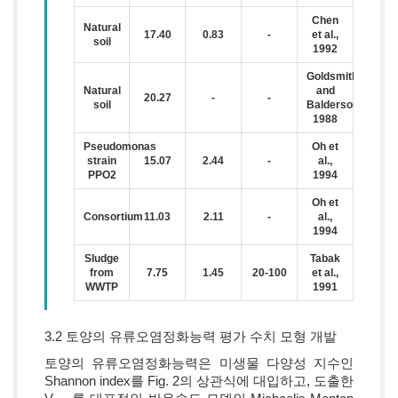
Chen
Natural
17.40
0.83
-
et al.,
soil
1992
Goldsmith
Natural
and
20.27
-
-
soil
Balderson,
1988
Pseudomonas
Oh et
strain
15.07
2.44
-
al.,
PPO2
1994
Oh et
Consortium
11.03
2.11
-
al.,
1994
Sludge
Tabak
from
7.75
1.45
20-100
et al.,
WWTP
1991
3.2 토양의 유류오염정화능력 평가 수치 모형 개발
토양의 유류오염정화능력은 미생물 다양성 지수인
Shannon index를 Fig. 2의 상관식에 대입하고, 도출한