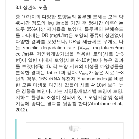
3.1 상관식 도출
총 10가지의 다양한 토양들의 톨루엔 분해는 모두 약
48시간 정도의 lag time을 가진 후 96시간 이후에는
모두 95%이상 제거율을 보였다. 톨루엔의 분해속도
를 나타내는 DR (mg/L/hr)은 토양의 종류에 상관없이
다양한 결과를 보였으나, DR을 세균세포 무게로 나
눈 specific degradation rate (V
, mg-toluene/mg
max
cell/hr)은 저영향개발기법을 적용한 토양(시료 1~3
번)이 일반 나대지 토양(시료 4~10번)보다 높은 결과
를 보였다(Fig. 1). 각 토양 시료의 미생물 다양성들을
분석한 결과는 Table 1과 같다. V
가 높은 시료 1~3
max
번의 경우, 16S rRNA 유전자 Shannon index를 비롯
한 모든 미생물 다양성 값들이 시료 4~10번 보다 높
은 경향을 보인다. 이는 저영향개발기법 토양이 토양,
지하수 환경의 조성이 잘되어 있고 오염저감 및 생태
기능에 좋다는 결과를 뒷받침 한다(Ahiablame et al.,
2012).