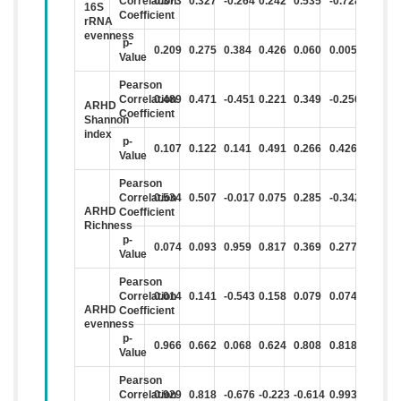
Correlation
0.373
0.327
-0.264
0.242
0.535
-0.728
16S
Coefficient
rRNA
evenness
p-
0.209
0.275
0.384
0.426
0.060
0.005
Value
Pearson
Correlation
0.489
0.471
-0.451
0.221
0.349
-0.256
ARHD
Coefficient
Shannon
index
p-
0.107
0.122
0.141
0.491
0.266
0.426
Value
Pearson
Correlation
0.534
0.507
-0.017
0.075
0.285
-0.342
ARHD
Coefficient
Richness
p-
0.074
0.093
0.959
0.817
0.369
0.277
Value
Pearson
Correlation
0.014
0.141
-0.543
0.158
0.079
0.074
ARHD
Coefficient
evenness
p-
0.966
0.662
0.068
0.624
0.808
0.818
Value
Pearson
Correlation
0.929
0.818
-0.676
-0.223
-0.614
0.993