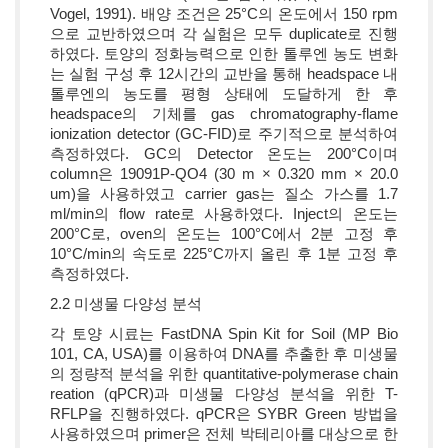
Vogel, 1991). 배양 조건은 25°C의 온도에서 150 rpm
으로 교반하였으며 각 실험은 모두 duplicate로 진행
하였다. 토양의 정화능력으로 인한 톨루엔 농도 변화
는 실험 구성 후 12시간의 교반을 통해 headspace 내
톨루엔의 농도를 평형 상태에 도달하게 한 후
headspace의 기체를 gas chromatography-flame
ionization detector (GC-FID)로 주기적으로 분석하여
측정하였다. GC의 Detector 온도는 200°C이며
column은 19091P-QO4 (30 m × 0.320 mm × 20.0
um)을 사용하였고 carrier gas는 질소 가스를 1.7
ml/min의 flow rate로 사용하였다. Inject의 온도는
200°C로, oven의 온도는 100°C에서 2분 고정 후
10°C/min의 속도로 225°C까지 올린 후 1분 고정 후
측정하였다.
2.2 미생물 다양성 분석
각 토양 시료는 FastDNA Spin Kit for Soil (MP Bio
101, CA, USA)를 이용하여 DNA를 추출한 후 미생물
의 정량적 분석을 위한 quantitative-polymerase chain
reation (qPCR)과 미생물 다양성 분석을 위한 T-
RFLP을 진행하였다. qPCR은 SYBR Green 방법을
사용하였으며 primer은 전체 박테리아를 대상으로 한