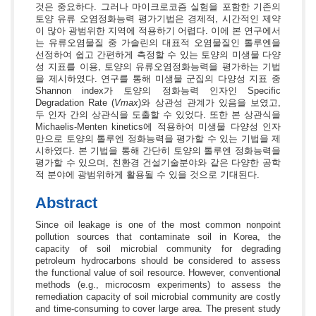
것은 중요하다. 그러나 마이크로코즘 실험을 포함한 기존의
토양 유류 오염정화능력 평가기법은 경제적, 시간적인 제약
이 많아 광범위한 지역에 적용하기 어렵다. 이에 본 연구에서
는 유류오염물질 중 가솔린의 대표적 오염물질인 톨루엔을
선정하여 쉽고 간편하게 측정할 수 있는 토양의 미생물 다양
성 지표를 이용, 토양의 유류오염정화능력을 평가하는 기법
을 제시하였다. 연구를 통해 미생물 군집의 다양성 지표 중
Shannon index가 토양의 정화능력 인자인 Specific
Degradation Rate (
Vmax
)와 상관성 관계가 있음을 보였고,
두 인자 간의 상관식을 도출할 수 있었다. 또한 본 상관식을
Michaelis-Menten kinetics에 적용하여 미생물 다양성 인자
만으로 토양의 톨루엔 정화능력을 평가할 수 있는 기법을 제
시하였다. 본 기법을 통해 간단히 토양의 톨루엔 정화능력을
평가할 수 있으며, 친환경 건설기술분야와 같은 다양한 공학
적 분야에 광범위하게 활용될 수 있을 것으로 기대된다.
Abstract
Since oil leakage is one of the most common nonpoint
pollution sources that contaminate soil in Korea, the
capacity of soil microbial community for degrading
petroleum hydrocarbons should be considered to assess
the functional value of soil resource. However, conventional
methods (e.g., microcosm experiments) to assess the
remediation capacity of soil microbial community are costly
and time-consuming to cover large area. The present study