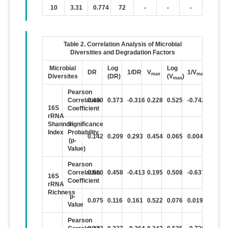
10
3.31
0.774
72
-
-
-
Table 2. Correlation Analysis of Microbial
Diversities and Degradation Factors
Microbial
Log
Log
DR
1/DR
V
1/V
max
max
Diversites
(DR)
(V
)
max
Pearson
Correlation
0.430
0.373
-0.316
0.228
0.525
-0.742
16S
Coefficient
rRNA
Shannon
Significance
Index
Probability
0.142
0.209
0.293
0.454
0.065
0.004
(p-
Value)
Pearson
Correlation
0.510
0.458
-0.413
0.195
0.508
-0.637
16S
Coefficient
rRNA
Richness
p-
0.075
0.116
0.161
0.522
0.076
0.019
Value
Pearson