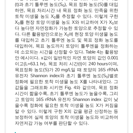
(t)과 초기 톨루엔 농도(S
), 목표 정화 농도(S)를 대입
0
하면, 목표 처리시간 내 목표 정화 농도 만족을 위한
토착 미생물 농도 X
를 추정할 수 있다. 이렇게 구한
0
X
를 현장 토양 미생물 농도 X와 비교하여 X가 X
보
0
0
다 높다면 자연정화가 가능한 토양으로 추정할 수 있
다. 다른 활용방안으로는 X
에 현장 토양 미생물 농도
0
를 대입하고 초기 톨루엔 농도 및 목표 정화 농도를
대입하여, 목표 농도까지 토양이 톨루엔을 정화하는
데 소요되는 시간을 산정할 수 있다. Table 4는 활용방
안 예시이다. x값이 일반적인 자연 토양의 값인 0.001
이고(L=63.1 hr), 목표 처리 시간(t)이 240 hours이며,
목표정화 농도(S)가 20 mg/L일 때 토양의 16S rRNA
유전자 Shannon index와 초기 톨루엔 농도(S
)별로
0
정화에 필요한 토착 미생물 농도 X를 나타내었다. 그
값들을 그래프화 시키면 Fig. 4와 같으며, 목표 정화
시간이 짧을수록, 초기 톨루엔 농도가 높을수록, 그리
고 토양의 16S rRNA 유전자 Shannon index 값이 낮
을수록 정화에 필요한 토착 미생물 농도 X가 커짐을
알 수 있다. 이렇게 구한 X의 값을 평균 산정하는 등
보정하여 실제 토양의 토착 미생물 농도와 비교하여
자연저감 가능 여부를 판단할 수 있다.