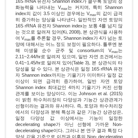
16S rRNA 유전자 Shannon index가 클수록 토양의 정
화능력을 나타내는 V
는 커지며, 특히 Shannon
max
index의 값이 3.5 이상인 경우에는 V
의 값이 급격
max
히 증가하는 양상을 나타낸다. 일반적인 자연 토양의
16S rRNA 유전자 Shannon index는 보통 4를 넘지 않
는 것으로 알려져 있어(Ki, 2008), 본 상관식을 사용하
여 V
를 추론할 경우, Shannon index가 4가 넘는 토
max
양에 대해서는 어느 정도 보정이 필요하다. 톨루엔 분
해 미생물 순수 균주 및 consortium의 V
는
max
2.11~2.44/hr로 알려져 있으며, 일반 자연 조건에서는
0.41~1.45/hr로 알려져 있어(Table 3), 본 상관식의 타
당성을 알 수 있다. 본 상관식은 일정 16S rRNA 유전
자 Shannon index까지는 기울기가 미미하다 일정 값
이상이 되면 급격히 증가하여, 일반 자연 토양
Shannon index 최대값인 4까지 기울기가 커진 선형
관계를 보이는 양상이다. 이는 Johnson et al. (2015)
이 밝힌 하수처리장의 다양성과 기능간 상관관계가
선형이라는 결과와 유사하다. 즉, 토양과 하수처리장
에서의 다양성과 분해 특성과 같은 기능간 상관성은,
일정 다양성 값 이상에서는 기능이 일정한
decelerating shape가 아닌 선형에 가까운 Non-
decelerating shape이다. 그러나 본 연구 결과 특정 다
양성 값을 기준으로 이전과 이후의 Non- decelerating