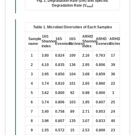
Fig. 1. Degradation Rate (DR) and Specific
Degradation Rate (V
)
max
Table 1. Microbial Diversities of Each Samples
16S
ARHD
Sample
16S
16S
ARHD
ARHD
Shannon
Shannon
name
Evenness
Richness
Eveness
Richness
index
index
1
3.80
0.824
100
2.16
0.763
17
2
4.10
0.835
136
2.95
0.806
39
3
3.95
0.850
104
3.08
0.859
36
4
3.74
0.810
101
2.65
0.860
22
5
3.62
0.800
92
0.98
0.900
3
6
3.74
0.806
103
1.95
0.607
25
7
3.40
0.758
89
2.71
0.853
24
8
3.96
0.807
135
3.07
0.833
40
9
1.55
0.572
15
2.53
0.808
23