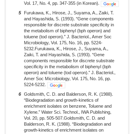
Vol. 17, No. 4, pp. 347-355 (in Korean).
5
Furukawa, K., Hirose, J., Suyama, A., Zaiki, T.
and Hayashida, S. (1993). “Gene components
responsible for discrete substrate specificity in
the metabolism of biphenyl (bph operon) and
toluene (tod operon).” J. Bacteriol., Amer Soc
Microbiology, Vol. 175, No. 16, pp. 5224-
5232.Furukawa, K., Hirose, J., Suyama, A.,
Zaiki, T. and Hayashida, S. (1993). “Gene
components responsible for discrete substrate
specificity in the metabolism of biphenyl (bph
operon) and toluene (tod operon).” J. Bacteriol.,
Amer Soc Microbiology, Vol. 175, No. 16, pp.
5224-5232.
6
Goldsmith, C. D. and Balderson, R. K. (1988).
“Biodegradation and growth-kinetics of
enrichment isolates on benzene, Toluene and
Xylene.” Water Sci. Technol., IWA Publishing,
Vol. 20, pp. 505-507.Goldsmith, C. D. and
Balderson, R. K. (1988). “Biodegradation and
growth-kinetics of enrichment isolates on