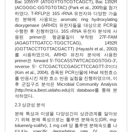
Bac 1055YF (ATGGYTGTCGTCAGCT), Bac 1392R
(ACGGGC-GGTGTGTAC) (Park et al., 2009)을 첨가
하였다. T-RFLP은 16S rRNA 유전자와 다양한 가솔
린 분해에 사용되는 aromatic ring hydroxylating
dioxygenase (ARHD) 유전자들을 대상으로 PCR을
수행한 후 진행하였다. 16S rRNA 유전자 분석에 사
용된 primer은 형광물질이 부착된 27F-FAM
(AGAGTTTGATCC-TGGCTCAG), 1492R
(GGTTACCTTGTTACGACTT) (Hayashi et al., 2003)
를 사용하였으며, ARHD 유전자 분석에 사용한
primer은 forward 5’-TGCASSTWTCACGGSTGG-3’,
reverse 5’- CTCGACTCCGAGCTTCCAGTT-3’이다
(Kim et al., 2004). 증폭된 PCR산물에 HhaI 제한효소
를 반응시킨 제한 효소 반응 실험을 진행하였으며, 이
후 군집구조 분석은 Microbial Community Analysis
(http://mica.ibest.uidaho.edu)의 database를 통해 분
석하였다.
2.3 상관성 분석
분해 특성과 미생물 다양성간의 상관관계를 알아보
기 위해 분해 특성으로는 톨루엔 분해속도(DR, mg-
toluene/g-soil/hr), 1 mg cell 당 톨루엔 분해속도를 나
타내는 specific degradation rate (V
, mg-