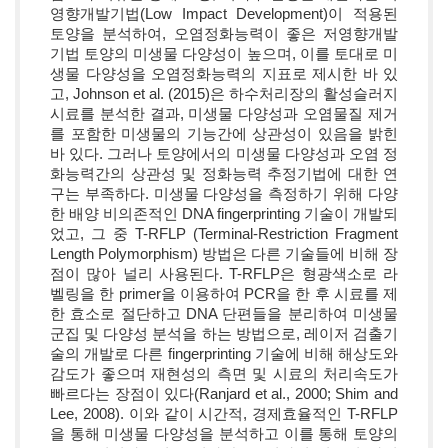
영향개발기법(Low Impact Development)이 적용된
토양을 분석하여, 오염정화능력이 좋은 저영향개발
기법 토양의 미생물 다양성이 높으며, 이를 토대로 미
생물 다양성을 오염정화능력의 지표로 제시한 바 있
고, Johnson et al. (2015)은 하수처리장의 활성슬러지
시료를 분석한 결과, 미생물 다양성과 오염물질 제거
를 포함한 미생물의 기능간에 상관성이 있음을 밝힌
바 있다. 그러나 토양에서의 미생물 다양성과 오염 정
화능력간의 상관성 및 정화능력 추정기법에 대한 연
구는 부족하다. 미생물 다양성을 측정하기 위해 다양
한 배양 비의존적인 DNA fingerprinting 기술이 개발되
었고, 그 중 T-RFLP (Terminal-Restriction Fragment
Length Polymorphism) 방법은 다른 기술들에 비해 장
점이 많아 널리 사용된다. T-RFLP은 형광색소로 라
벨링을 한 primer을 이용하여 PCR을 한 후 시료를 제
한 효소로 절단하고 DNA 단편들을 분리하여 미생물
군집 및 다양성 분석을 하는 방법으로, 레이저 검출기
술의 개발로 다른 fingerprinting 기술에 비해 해상도와
감도가 좋으며 재현성의 측면 및 시료의 처리속도가
빠르다는 장점이 있다(Ranjard et al., 2000; Shim and
Lee, 2008). 이와 같이 시간적, 경제효율적인 T-RFLP
을 통해 미생물 다양성을 분석하고 이를 통해 토양의