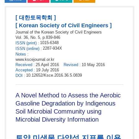
[
]
대한토목학회
[
]
Korean Society of Civil Engineers
Journal of the Korean Society of Civil Engineers
Vol. 36,
No. 5,
p.
839
-
846
1015-6348
ISSN
(print)
:
2287-934X
ISSN
(online)
:
Notes
:
www.kscejournal.or.kr
Received
:
25 April 2016
Revised
:
10 May 2016
Accepted
:
19 July 2016
10.12652/Ksce.2016.36.5.0839
DOI
:
A Novel Method to Assess the Aerobic
Gasoline Degradation by Indigenous
Soil Microbial Community using
Microbial Diversity Information
토양 미생물 다양성 지표를 이용