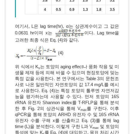
3.8
0.7
1.3
2.0
2.7
5.2
4
0.5
0.9
1.3
1.8
3.5
여기서, L은 lag time(hr), α는 상관계수이고 그 값은
0.0631 hr이며 x는
이다. Lag time을
고려한 최종 식은 Eq. (4)와 같다.
(4)
위 식에서 K
는 토양의 aging effect나 풍화 작용 및 미
s
생물 제재 등에 의해 바뀔 수 있으며 현장토양에 맞는
특정 값을 사용한다. 본 연구에서는 Table 3의 문헌조
사로 나온 일반적인 자연토양의 값 17.4 mg/L를 예시
로 사용한다. Eq. (4)는 특정 토양의 톨루엔 자연저감
능을 평가하는데 사용할 수 있다. 먼저 토양의 16S
rRNA 유전자 Shannon index를 T-RFLP을 통해 분석
한 후 Fig. 2의 상관식을 통해 V
를 구한다. 이후
max
qPCR을 통해 토양의 ARHD 유전자 수 및 16S rRNA
유전자 수를 구해 x를 산출하고 Eq. (3)를 통해 lag
time (L)을 분석한다. 이렇게 구한 L과 V
및 토양의
max
특성에 맞는 K
를 Eq. (4)에 대입하고, 목표 처리 시간
s