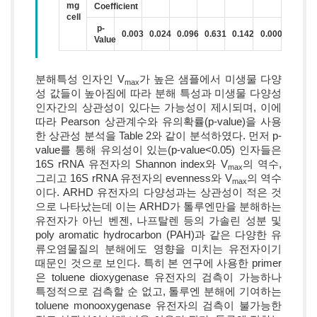
mg
Coefficient
cell
p-
0.003
0.024
0.096
0.631
0.142
0.000
Value
분해특성 인자인 V
가 높은 샘플에서 미생물 다양
max
성 값들이 높아짐에 따라 분해 특성과 미생물 다양성
인자간의 상관성이 있다는 가능성이 제시되며, 이에
따라 Pearson 상관계수와 유의확률(p-value)을 사용
한 상관성 분석을 Table 2와 같이 분석하였다. 먼저 p-
value를 통해 유의성이 있는(p-value<0.05) 인자들은
16S rRNA 유전자의 Shannon index와 V
의 역수,
max
그리고 16S rRNA 유전자의 evenness와 V
의 역수
max
이다. ARHD 유전자의 다양성과는 상관성이 적은 것
으로 나타났는데 이는 ARHD가 톨루엔만을 분해하는
유전자가 아닌 벤젠, 나프탈렌 등의 가솔린 성분 및
poly aromatic hydrocarbon (PAH)과 같은 다양한 유
류오염물질의 분해에도 영향을 미치는 유전자이기
때문인 것으로 보인다. 특히 본 연구에 사용한 primer
은 toluene dioxygenase 유전자의 검측이 가능하나
특정적으로 검측할 순 없고, 톨루엔 분해에 기여하는
toluene monooxygenase 유전자의 검측이 불가능한