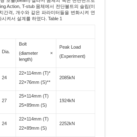
H형 보를(Beam) 잘라서 몸체의 폭은 변단면으로
ng Action, T-stub 몸체에서 전단볼트의 슬립(미
), 설치간격, 개수와 같은 파라미터들을 변화시켜 연
켜서 설계를 하였다. Table 1
Bolt
Peak Load
Dia.
(diameter ×
(Experiment)
length)
22×114mm (T)*
24
2085kN
22×76mm (S)**
25×114mm (T)
27
1924kN
25×89mm (S)
22×114mm (T)
24
2252kN
22×89mm (S)