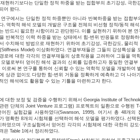
 재현하기보다는 단일한 정적 하중을 받는 접합부의 초기강성, 극한강
되어 왔다.
 연구에서는 단일한 정적 하중뿐만 아니라 반복하중을 받는 접합부의
다. 역학적 해석 모델의 개발은 구조물 전체의 비선형 정적/동적 해석
는 반드시 필요한 사항이라고 판단된다. 이를 실현하기 위하여 본 연구
을 반복적인 이력 하중을 받는 상태에서 힘-변위 반응들로 정량화하
서 수치해석 방법으로 재현하기 위하여 초기강성, 극한강도, 물리적
Stiffness Model) 이상화하였다. 연결부재들은 그들의 강성
경로에 대한 각각의 연결부재들의 상호작용을 고려하여 그들을 역학적
 모델로부터 얻어진 해석 결과의 신뢰를 입증하고자 동일한 연결부
. 이로써 본 연구를 통하여 신뢰할 수 있는 역학적 모델을 개발하여
에 상관 없이도 다양한 힘-변위 거동을 정확하게 예측하고 더 나아
적인 해석에도 활용할 수 있는 기틀을 마련하고자 한다.
한 보정 및 검증을 수행하기 위해서 Georgia Institute of Technolo
련 단체의 Joint Venture 프로그램) 프로젝트의 일환으로 수행된 
어진 실험값을 사용하였다(Swanson, 1999). 여기서 총 48
r) 비교가 명확한 8개의 시험체를 선택하여 해석 모델을 평가하였다. 
서 제시하였으며 구조실험에서 얻어진 각각의 시험체에 대한 극한의 강
은 Table 1에서 정리하였다.