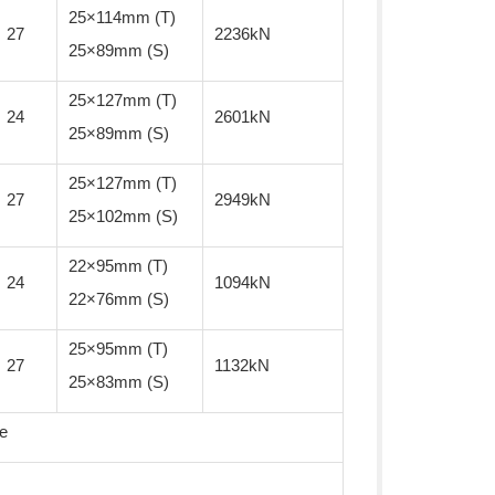
25×114mm (T)
27
2236kN
25×89mm (S)
25×127mm (T)
24
2601kN
25×89mm (S)
25×127mm (T)
27
2949kN
25×102mm (S)
22×95mm (T)
24
1094kN
22×76mm (S)
25×95mm (T)
27
1132kN
25×83mm (S)
ge