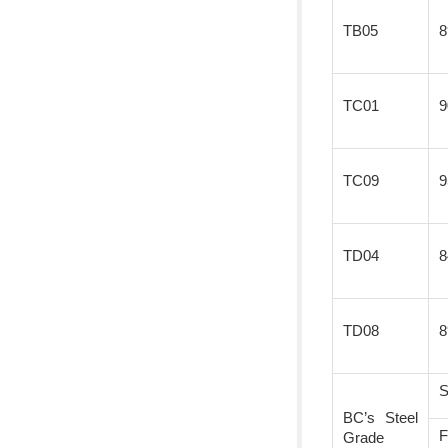
TB05
8
TC01
9
TC09
9
TD04
8
TD08
8
S
BC’s Steel
F
Grade