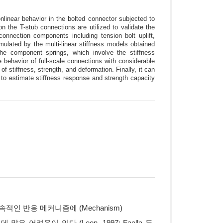
linear behavior in the bolted connector subjected to
n the T-stub connections are utilized to validate the
onnection components including tension bolt uplift,
imulated by the multi-linear stiffness models obtained
The component springs, which involve the stiffness
e behavior of full-scale connections with considerable
f stiffness, strength, and deformation. Finally, it can
 to estimate stiffness response and strength capacity
 반응 메커니즘에 (Mechanism)
려움이 있다 (Leon, 1997; Faella 등,