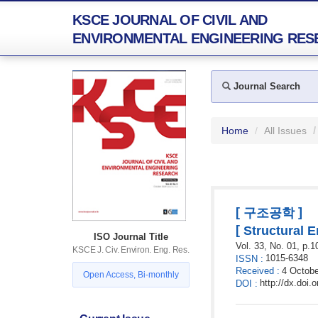
KSCE JOURNAL OF CIVIL AND
ENVIRONMENTAL ENGINEERING RES
Journal Search
Home
All Issues
[
]
구조공학
[
Structural 
ISO Journal Title
Vol. 33,
No. 01,
p.
1
KSCE J. Civ. Environ. Eng. Res.
1015-6348
ISSN
:
Received
:
4 Octobe
Open Access, Bi-monthly
http://dx.doi
DOI
: