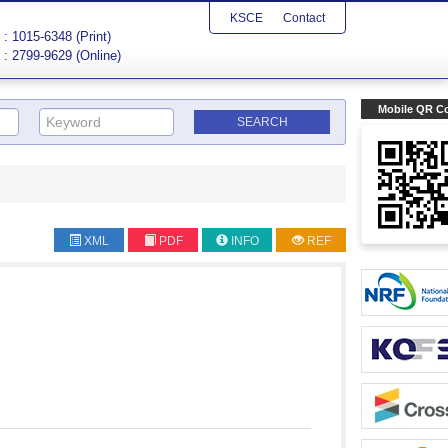
KSCE
Contact
: 1015-6348 (Print)
: 2799-9629 (Online)
Mobile QR C
XML
PDF
INFO
REF