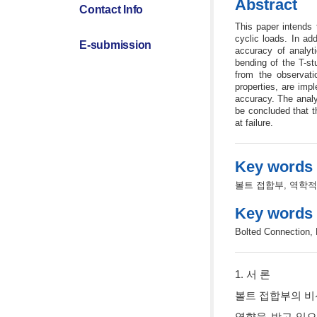
Abstract
Contact Info
This paper intends 
cyclic loads. In ad
E-submission
accuracy of analyt
bending of the T-st
from the observati
properties, are impl
accuracy. The analyt
be concluded that t
at failure.
Key words 
볼트 접합부, 역학적
Key words
Bolted Connection, 
1. 서 론
볼트 접합부의 비
영향을 받고 있으며