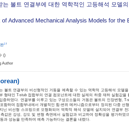
받는 볼트 연결부에 대한 역학적인 고등해석 모델의
of Advanced Mechanical Analysis Models for the B
1
†
완
수
()
g Author
Korean)
는 볼트 연결부의 비선형적인 거동을 예측할 수 있는 역학적 고등해석 모델을 
 형태인 T-stub 접합부의 연결 컴포넌트에 대한 실제의 하중 재하 실험값을
증하였다. 연결부를 이루고 있는 구성요소들의 거동은 볼트의 인장변형, T-stub
 포함하며 접합부내에서 개별적인 힘-변위 메커니즘으로부터 정의된 다중 선
지닌 비선형 스프링으로 모형화되어 역학적 해석 모델에 설치되어 연결부 전
예측값은 강성, 강도 및 변형 측면에서 실험값과 비교하여 정확성을 평가하였으
거동과 성능을 만족하며 예측 가능하다는 결론을 내렸다.