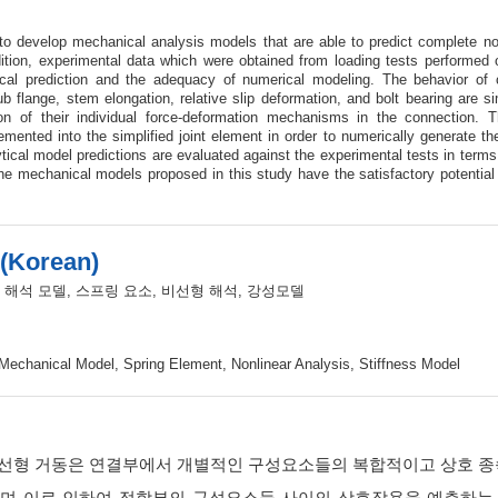
to develop mechanical analysis models that are able to predict complete non
dition, experimental data which were obtained from loading tests performed o
ical prediction and the adequacy of numerical modeling. The behavior of c
ub flange, stem elongation, relative slip deformation, and bolt bearing are s
on of their individual force-deformation mechanisms in the connection. 
emented into the simplified joint element in order to numerically generate th
ical model predictions are evaluated against the experimental tests in terms o
he mechanical models proposed in this study have the satisfactory potential
(Korean)
 해석 모델, 스프링 요소, 비선형 해석, 강성모델
Mechanical Model, Spring Element, Nonlinear Analysis, Stiffness Model
선형 거동은 연결부에서 개별적인 구성요소들의 복합적이고 상호 종속적인
 이로 인하여 접합부의 구성요소들 사이의 상호작용을 예측하는 데 많은 어