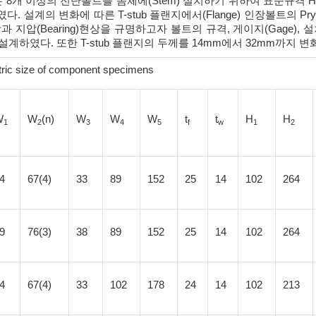
재는 8개 이상의 전단볼트를 몸체에(Stem) 설치하기 위하여 표준규격 
하였다. 설계의 변화에 따른 T-stub 플랜지에서(Flange) 인장볼트의 Pryi
 현상과 지압(Bearing)현상을 규명하고자 볼트의 규격, 게이지(Gage
계하였다. 또한 T-stub 플랜지의 두께를 14mm에서 32mm까지 변화시
tric size of component specimens
W
W
(n)
W
W
W
t
t
H
H
1
2
3
4
5
f
w
1
2
4
67(4)
33
89
152
25
14
102
264
9
76(3)
38
89
152
25
14
102
264
4
67(4)
33
102
178
24
14
102
213