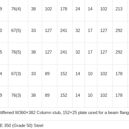
9
76(4)
38
102
178
24
14
102
213
0
67(5)
33
127
241
32
17
127
292
5
76(5)
38
127
241
32
17
127
292
4
67(3)
33
89
152
14
10
102
178
9
76(3)
38
89
152
14
10
102
178
tiffened W360×382 Column stub, 152×25 plate used for a beam flan
E 350 (Grade 50) Steel